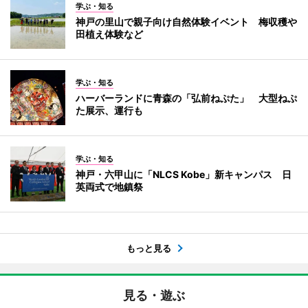
学ぶ・知る
神戸の里山で親子向け自然体験イベント 梅収穫や
田植え体験など
学ぶ・知る
ハーバーランドに青森の「弘前ねぷた」 大型ねぷ
た展示、運行も
学ぶ・知る
神戸・六甲山に「NLCS Kobe」新キャンパス 日
英両式で地鎮祭
もっと見る
見る・遊ぶ