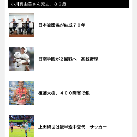
小川真由美さん死去、８６歳
日本被団協が結成７０年
日南学園が２回戦へ 高校野球
後藤大樹、４００障害で銀
上田綺世は後半途中交代 サッカー