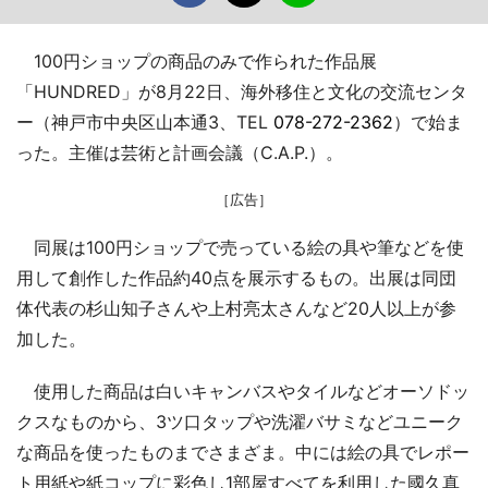
100円ショップの商品のみで作られた作品展
「HUNDRED」が8月22日、海外移住と文化の交流センタ
ー（神戸市中央区山本通3、TEL
078-272-2362
）で始ま
った。主催は芸術と計画会議（C.A.P.）。
［広告］
同展は100円ショップで売っている絵の具や筆などを使
用して創作した作品約40点を展示するもの。出展は同団
体代表の杉山知子さんや上村亮太さんなど20人以上が参
加した。
使用した商品は白いキャンバスやタイルなどオーソドッ
クスなものから、3ツ口タップや洗濯バサミなどユニーク
な商品を使ったものまでさまざま。中には絵の具でレポー
ト用紙や紙コップに彩色し1部屋すべてを利用した國久真