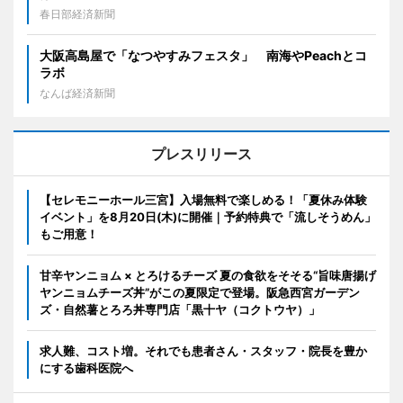
春日部経済新聞
大阪高島屋で「なつやすみフェスタ」 南海やPeachとコ
ラボ
なんば経済新聞
プレスリリース
【セレモニーホール三宮】入場無料で楽しめる！「夏休み体験
イベント」を8月20日(木)に開催｜予約特典で「流しそうめん」
もご用意！
甘辛ヤンニョム × とろけるチーズ 夏の食欲をそそる“旨味唐揚げ
ヤンニョムチーズ丼”がこの夏限定で登場。阪急西宮ガーデン
ズ・自然薯とろろ丼専門店「黒十ヤ（コクトウヤ）」
求人難、コスト増。それでも患者さん・スタッフ・院長を豊か
にする歯科医院へ