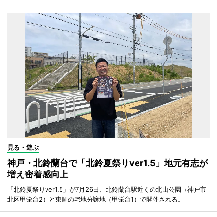
見る・遊ぶ
神戸・北鈴蘭台で「北鈴夏祭りver1.5」地元有志が
増え密着感向上
「北鈴夏祭りver1.5」が7月26日、北鈴蘭台駅近くの北山公園（神戸市
北区甲栄台2）と東側の宅地分譲地（甲栄台1）で開催される。