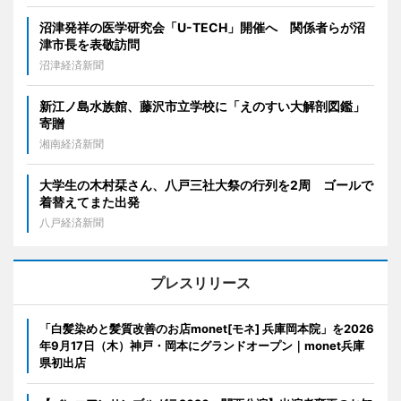
沼津発祥の医学研究会「U-TECH」開催へ 関係者らが沼
津市長を表敬訪問
沼津経済新聞
新江ノ島水族館、藤沢市立学校に「えのすい大解剖図鑑」
寄贈
湘南経済新聞
大学生の木村栞さん、八戸三社大祭の行列を2周 ゴールで
着替えてまた出発
八戸経済新聞
プレスリリース
「白髪染めと髪質改善のお店monet[モネ] 兵庫岡本院」を2026
年9月17日（木）神戸・岡本にグランドオープン｜monet兵庫
県初出店