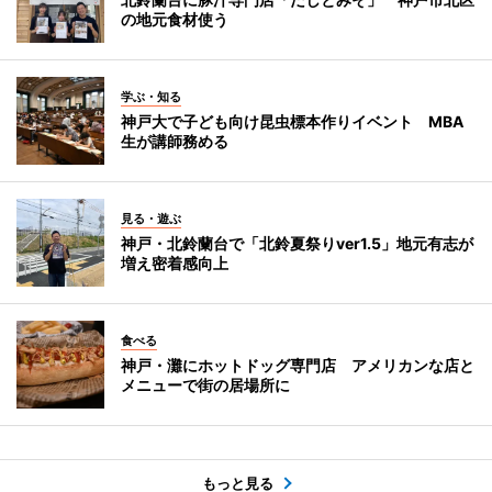
の地元食材使う
学ぶ・知る
神戸大で子ども向け昆虫標本作りイベント MBA
生が講師務める
見る・遊ぶ
神戸・北鈴蘭台で「北鈴夏祭りver1.5」地元有志が
増え密着感向上
食べる
神戸・灘にホットドッグ専門店 アメリカンな店と
メニューで街の居場所に
もっと見る