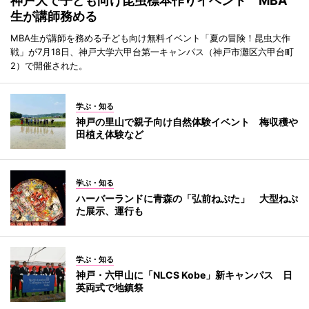
神戸大で子ども向け昆虫標本作りイベント MBA
生が講師務める
MBA生が講師を務める子ども向け無料イベント「夏の冒険！昆虫大作
戦」が7月18日、神戸大学六甲台第一キャンパス（神戸市灘区六甲台町
2）で開催された。
学ぶ・知る
神戸の里山で親子向け自然体験イベント 梅収穫や
田植え体験など
学ぶ・知る
ハーバーランドに青森の「弘前ねぷた」 大型ねぷ
た展示、運行も
学ぶ・知る
神戸・六甲山に「NLCS Kobe」新キャンパス 日
英両式で地鎮祭