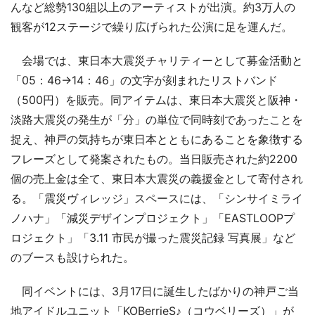
んなど総勢130組以上のアーティストが出演。約3万人の
観客が12ステージで繰り広げられた公演に足を運んだ。
会場では、東日本大震災チャリティーとして募金活動と
「05：46→14：46」の文字が刻まれたリストバンド
（500円）を販売。同アイテムは、東日本大震災と阪神・
淡路大震災の発生が「分」の単位で同時刻であったことを
捉え、神戸の気持ちが東日本とともにあることを象徴する
フレーズとして発案されたもの。当日販売された約2200
個の売上金は全て、東日本大震災の義援金として寄付され
る。「震災ヴィレッジ」スペースには、「シンサイミライ
ノハナ」「減災デザインプロジェクト」「EASTLOOPプ
ロジェクト」「3.11 市民が撮った震災記録 写真展」など
のブースも設けられた。
同イベントには、3月17日に誕生したばかりの神戸ご当
地アイドルユニット「KOBerrieS♪（コウベリーズ）」が