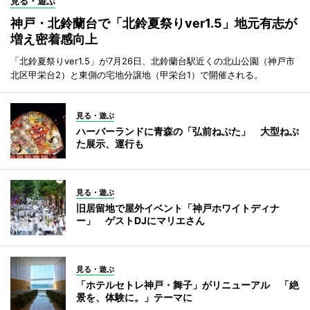
見る・遊ぶ
神戸・北鈴蘭台で「北鈴夏祭りver1.5」地元有志が
増え密着感向上
「北鈴夏祭りver1.5」が7月26日、北鈴蘭台駅近くの北山公園（神戸市
北区甲栄台2）と東側の宅地分譲地（甲栄台1）で開催される。
見る・遊ぶ
ハーバーランドに青森の「弘前ねぷた」 大型ねぷ
た展示、運行も
見る・遊ぶ
旧居留地で屋外イベント「神戸ホワイトディナ
ー」 ゲストDJにマリエさん
見る・遊ぶ
「ホテルセトレ神戸・舞子」がリニューアル 「絶
景を、体験に。」テーマに