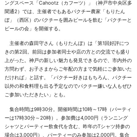
ングスペース「Cahootz（カフーツ）」（神戸市中央区多
聞通2）では、主催者でもあるパクチー農家「もりたん
ぼ」（西区）のパクチーを囲みビールを飲む「パクチーと
ビールの会」を開催する。
主催者の森田守さん（もりたんぼ）は「第1回好評につ
きの第2回。前回は参加者同士や店の方との交流でも盛り
上がった。神戸の新しい魅力も発見できるので、市内外の
方問わず、お子さまからご年配の方まで気軽にご参加いた
だければ」と話す。「パクチー好きはもちろん、パクチー
以外の和食料理も出る予定なのでパクチー嫌いな人もぜひ
ご参加いただきたい」とも。
集合時間は9時30分。開催時間は10時～17時（パーティ
ーは17時30分～20時）。参加費は4,000円（ランニング
シャツとパーティー飲食代を含む、昨年のTシャツ持参の
場合は3,000円）、パーティーのみ参加は2,000円。集合