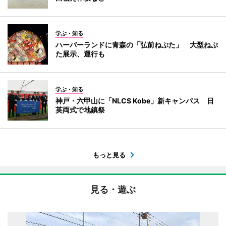
学ぶ・知る
ハーバーランドに青森の「弘前ねぷた」 大型ねぷ
た展示、運行も
学ぶ・知る
神戸・六甲山に「NLCS Kobe」新キャンパス 日
英両式で地鎮祭
もっと見る
見る・遊ぶ