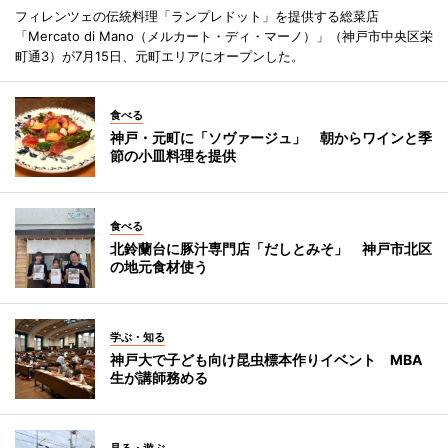
フィレンツェの伝統料理「ランプレドット」を提供する総菜店
「Mercato di Mano（メルカート・ディ・マーノ）」（神戸市中央区栄
町通3）が7月15日、元町エリアにオープンした。
食べる
神戸・元町に「ソヴァージュ」 朝からワインと季
節の小皿料理を提供
食べる
北鈴蘭台に豚汁専門店「だしとみそ」 神戸市北区
の地元食材使う
学ぶ・知る
神戸大で子ども向け昆虫標本作りイベント MBA
生が講師務める
見る・遊ぶ