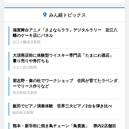
みん経トピックス
滋賀舞台アニメ「さよならララ」デジタルラリー 近江八
幡のケーキ店にパネル
近江八幡経済新聞
大須商店街に体験型ウイスキー専門店「たまにわ酒店」
量り売りや角打ちも
サカエ経済新聞
習志野・奏の杜でワークショップ 住民が育てたラベンダ
ーでリース作りなど
習志野経済新聞
飯田でピアノ演奏体験 世界三大ピアノ2台を弾き比べ
飯田経済新聞
熊本・新市街に焼き鳥チェーン「鳥貴族」 県内2店舗目