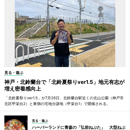
見る・遊ぶ
神戸・北鈴蘭台で「北鈴夏祭りver1.5」地元有志が
増え密着感向上
「北鈴夏祭りver1.5」が7月26日、北鈴蘭台駅近くの北山公園（神戸市
北区甲栄台2）と東側の宅地分譲地（甲栄台1）で開催される。
見る・遊ぶ
ハーバーランドに青森の「弘前ねぷた」 大型ねぷ