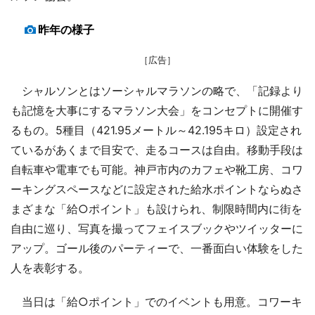
昨年の様子
［広告］
シャルソンとはソーシャルマラソンの略で、「記録より
も記憶を大事にするマラソン大会」をコンセプトに開催す
るもの。5種目（421.95メートル～42.195キロ）設定され
ているがあくまで目安で、走るコースは自由。移動手段は
自転車や電車でも可能。神戸市内のカフェや靴工房、コワ
ーキングスペースなどに設定された給水ポイントならぬさ
まざまな「給○ポイント」も設けられ、制限時間内に街を
自由に巡り、写真を撮ってフェイスブックやツイッターに
アップ。ゴール後のパーティーで、一番面白い体験をした
人を表彰する。
当日は「給○ポイント」でのイベントも用意。コワーキ