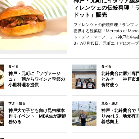
神戸・元町にイタリア総
ィレンツェの伝統料理「
ドット」販売
フィレンツェの伝統料理「ランプレ
提供する総菜店「Mercato di Ma
ト・ディ・マーノ）」（神戸市中央
3）が7月15日、元町エリアにオー
食べる
食べる
神戸・元町に「ソヴァージ
北鈴蘭台に豚汁専
ュ」 朝からワインと季節の
とみそ」 神戸市
小皿料理を提供
食材使う
学ぶ・知る
見る・遊ぶ
神戸大で子ども向け昆虫標本
神戸・北鈴蘭台で
作りイベント MBA生が講師
りver1.5」地元
務める
着感向上