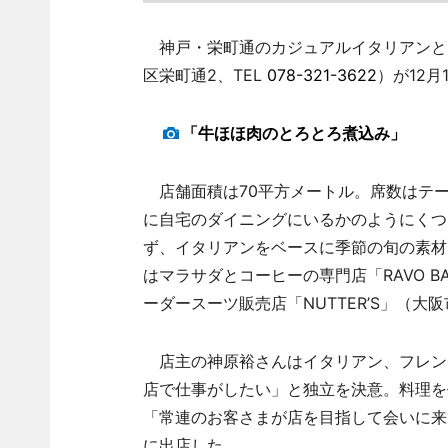
神戸・栄町通のカジュアルイタリアンとワイン
区栄町通2、TEL
078-321-3622
）が12月
「牛ほほ肉のとろとろ煮込み」
店舗面積は70平方メートル。席数はテー
に自宅のダイニングにいるかのようにくつ
ず、イタリアンをベースに季節の旬の素材
はマラサダとコーヒーの専門店「RAVO BA
ーダースーツ販売店「NUTTER’S」（大阪市
店主の神原裕さんはイタリアン、フレンチ
店で仕事がしたい」と独立を決意。料理を
「常連のお客さまが店を目指して会いに来
に出店した。