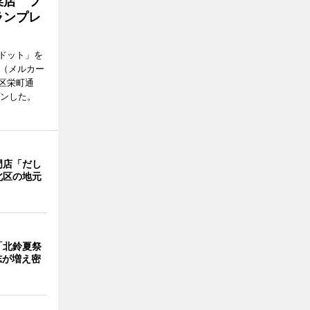
菜店 フ
ランプレ
ドット」を
no（メルカー
区栄町通
プンした。
門店「だし
北区の地元
「北鈴夏祭
有志が増え密