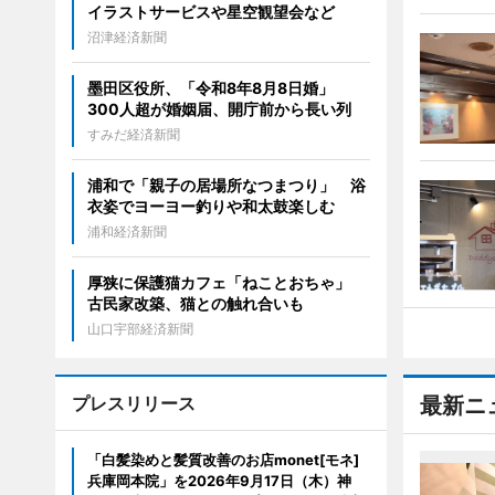
イラストサービスや星空観望会など
沼津経済新聞
墨田区役所、「令和8年8月8日婚」
300人超が婚姻届、開庁前から長い列
すみだ経済新聞
浦和で「親子の居場所なつまつり」 浴
衣姿でヨーヨー釣りや和太鼓楽しむ
浦和経済新聞
厚狭に保護猫カフェ「ねことおちゃ」
古民家改築、猫との触れ合いも
山口宇部経済新聞
プレスリリース
最新ニ
「白髪染めと髪質改善のお店monet[モネ]
兵庫岡本院」を2026年9月17日（木）神