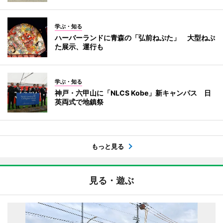
学ぶ・知る
ハーバーランドに青森の「弘前ねぷた」 大型ねぷ
た展示、運行も
学ぶ・知る
神戸・六甲山に「NLCS Kobe」新キャンパス 日
英両式で地鎮祭
もっと見る
見る・遊ぶ