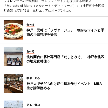
フィレンツェの伝統料理「ランプレドット」を提供する総菜店
「Mercato di Mano（メルカート・ディ・マーノ）」（神戸市中央区栄
町通3）が7月15日、元町エリアにオープンした。
食べる
神戸・元町に「ソヴァージュ」 朝からワインと季
節の小皿料理を提供
食べる
北鈴蘭台に豚汁専門店「だしとみそ」 神戸市北区
の地元食材使う
学ぶ・知る
神戸大で子ども向け昆虫標本作りイベント MBA
生が講師務める
見る・遊ぶ