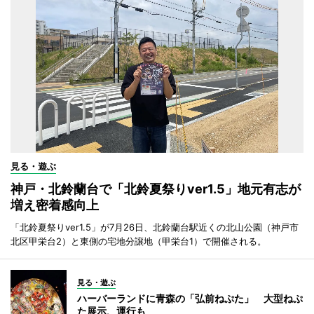
見る・遊ぶ
神戸・北鈴蘭台で「北鈴夏祭りver1.5」地元有志が
増え密着感向上
「北鈴夏祭りver1.5」が7月26日、北鈴蘭台駅近くの北山公園（神戸市
北区甲栄台2）と東側の宅地分譲地（甲栄台1）で開催される。
見る・遊ぶ
ハーバーランドに青森の「弘前ねぷた」 大型ねぷ
た展示、運行も