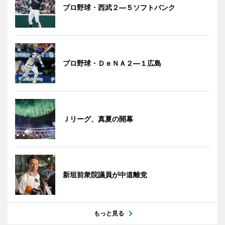
プロ野球・西武２―５ソフトバンク
プロ野球・ＤｅＮＡ２―１広島
Ｊリーグ、真夏の開幕
新垣前衆院議員が中道離党
もっと見る