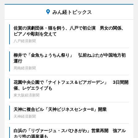
みん経トピックス
佐賀の演劇団体・猫を飼う、八戸で初公演 男女の関係、
ピアノや彫刻を交えて
八戸経済新聞
柳井で「金魚ちょうちん祭り」 弘前ねぷたが中国地方初
運行
周南経済新聞
花園中央公園で「ナイトフェス＆ビアガーデン」 3日間開
催、レゲエライブも
東大阪経済新聞
天神に複合ビル「天神ビジネスセンターII」開業
天神経済新聞
白浜の「リヴァージュ・スパひきがわ」営業再開 強アル
カリ性の源泉湯も