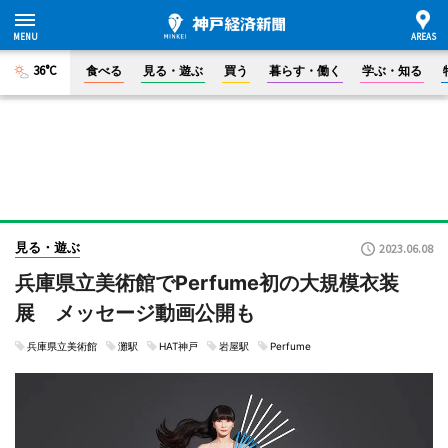
36°C
食べる
見る・遊ぶ
買う
暮らす・働く
学ぶ・知る
見る・遊ぶ
2023.06.08
兵庫県立美術館でPerfume初の大規模衣装
展 メッセージ動画公開も
兵庫県立美術館
灘駅
HAT神戸
岩屋駅
Perfume