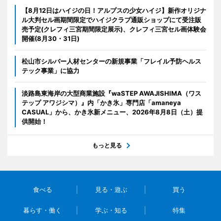
【8月12日はハイジの日！アルプスの少女ハイジ】新作オリジナ
ル大判セル画期間限定でハイジクラブ通販ショップにて受注販
売予定(クレフィ三宮期間限定展示)、クレフィ三宮セル画体験会
開催(8月30・31日)
松山市シルバー人材センターの新規事業「フレイル予防ヘルス
テック事業」に協力
淡路島東海岸の大型商業施設『waSTEP AWAJISHIMA（ワス
テップ アワジシマ）』内「かき氷」専門店「amaneya
CASUAL」から、かき氷新メニュー、2026年8月8日（土）提
供開始！
もっと見る
食べる
見る・遊ぶ
買う
暮らす・働く
学ぶ・知る
特集