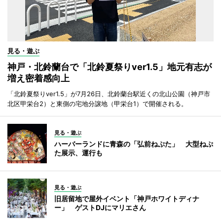
見る・遊ぶ
神戸・北鈴蘭台で「北鈴夏祭りver1.5」地元有志が
増え密着感向上
「北鈴夏祭りver1.5」が7月26日、北鈴蘭台駅近くの北山公園（神戸市
北区甲栄台2）と東側の宅地分譲地（甲栄台1）で開催される。
見る・遊ぶ
ハーバーランドに青森の「弘前ねぷた」 大型ねぷ
た展示、運行も
見る・遊ぶ
旧居留地で屋外イベント「神戸ホワイトディナ
ー」 ゲストDJにマリエさん