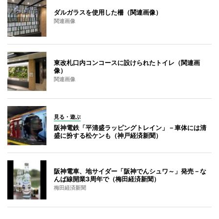
ダルガラスを使用した柵（関連画像）
関連画像
東改札口内コンコースに設けられたトイレ（関連画
像）
関連画像
見る・遊ぶ
阪神電鉄「平清盛ラッピングトレイン」－車体には清
盛に扮する松ケンも（神戸経済新聞）
阪神電車、地サイダー「阪神でんシュワ～」発売－な
んば線開業3周年で（梅田経済新聞）
梅田経済新聞