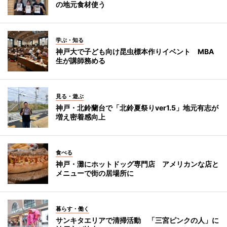
の地元食材使う
学ぶ・知る
神戸大で子ども向け昆虫標本作りイベント MBA
生が講師務める
見る・遊ぶ
神戸・北鈴蘭台で「北鈴夏祭りver1.5」地元有志が
増え密着感向上
食べる
神戸・灘にホットドッグ専門店 アメリカンな店と
メニューで街の居場所に
暮らす・働く
サンキタエリアで清掃活動 「三宮ピンクの人」に