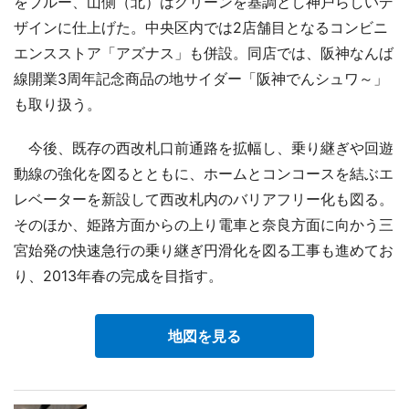
をブルー、山側（北）はグリーンを基調とし神戸らしいデ
ザインに仕上げた。中央区内では2店舗目となるコンビニ
エンスストア「アズナス」も併設。同店では、阪神なんば
線開業3周年記念商品の地サイダー「阪神でんシュワ～」
も取り扱う。
今後、既存の西改札口前通路を拡幅し、乗り継ぎや回遊
動線の強化を図るとともに、ホームとコンコースを結ぶエ
レベーターを新設して西改札内のバリアフリー化も図る。
そのほか、姫路方面からの上り電車と奈良方面に向かう三
宮始発の快速急行の乗り継ぎ円滑化を図る工事も進めてお
り、2013年春の完成を目指す。
地図を見る