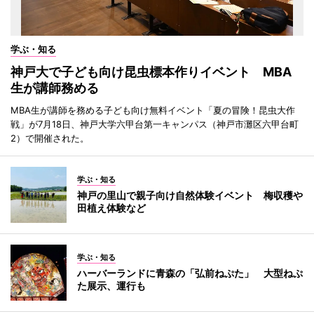
学ぶ・知る
神戸大で子ども向け昆虫標本作りイベント MBA
生が講師務める
MBA生が講師を務める子ども向け無料イベント「夏の冒険！昆虫大作
戦」が7月18日、神戸大学六甲台第一キャンパス（神戸市灘区六甲台町
2）で開催された。
学ぶ・知る
神戸の里山で親子向け自然体験イベント 梅収穫や
田植え体験など
学ぶ・知る
ハーバーランドに青森の「弘前ねぷた」 大型ねぷ
た展示、運行も