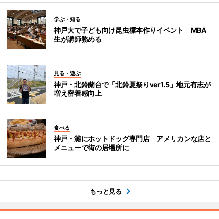
学ぶ・知る
神戸大で子ども向け昆虫標本作りイベント MBA
生が講師務める
見る・遊ぶ
神戸・北鈴蘭台で「北鈴夏祭りver1.5」地元有志が
増え密着感向上
食べる
神戸・灘にホットドッグ専門店 アメリカンな店と
メニューで街の居場所に
もっと見る