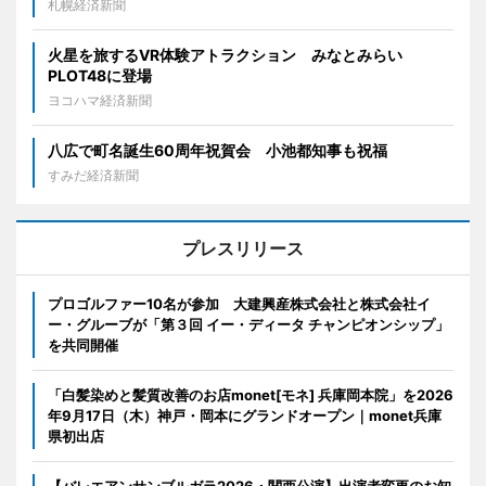
札幌経済新聞
火星を旅するVR体験アトラクション みなとみらい
PLOT48に登場
ヨコハマ経済新聞
八広で町名誕生60周年祝賀会 小池都知事も祝福
すみだ経済新聞
プレスリリース
プロゴルファー10名が参加 大建興産株式会社と株式会社イ
ー・グルーブが「第３回 イー・ディータ チャンピオンシップ」
を共同開催
「白髪染めと髪質改善のお店monet[モネ] 兵庫岡本院」を2026
年9月17日（木）神戸・岡本にグランドオープン｜monet兵庫
県初出店
【バレエアンサンブルガラ2026・関西公演】出演者変更のお知