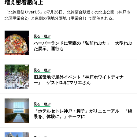
増え密着感向上
「北鈴夏祭りver1.5」が7月26日、北鈴蘭台駅近くの北山公園（神戸市
北区甲栄台2）と東側の宅地分譲地（甲栄台1）で開催される。
見る・遊ぶ
ハーバーランドに青森の「弘前ねぷた」 大型ねぷ
た展示、運行も
見る・遊ぶ
旧居留地で屋外イベント「神戸ホワイトディナ
ー」 ゲストDJにマリエさん
見る・遊ぶ
「ホテルセトレ神戸・舞子」がリニューアル 「絶
景を、体験に。」テーマに