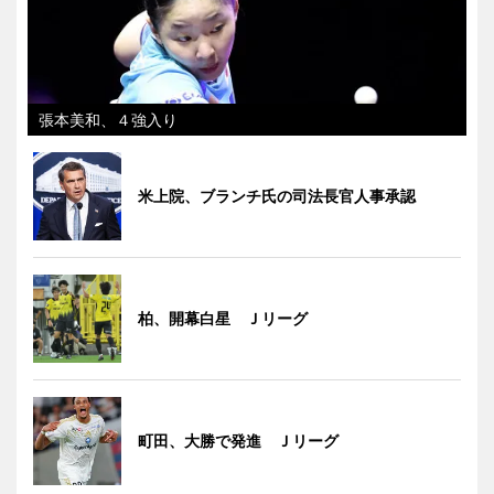
張本美和、４強入り
米上院、ブランチ氏の司法長官人事承認
柏、開幕白星 Ｊリーグ
町田、大勝で発進 Ｊリーグ