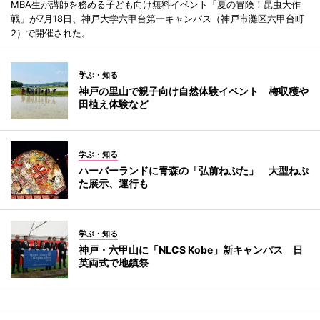
MBA生が講師を務める子ども向け無料イベント「夏の冒険！昆虫大作
戦」が7月18日、神戸大学六甲台第一キャンパス（神戸市灘区六甲台町
2）で開催された。
学ぶ・知る
神戸の里山で親子向け自然体験イベント 梅収穫や
田植え体験など
学ぶ・知る
ハーバーランドに青森の「弘前ねぷた」 大型ねぷ
た展示、運行も
学ぶ・知る
神戸・六甲山に「NLCS Kobe」新キャンパス 日
英両式で地鎮祭