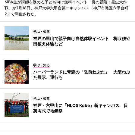
MBA生が講師を務める子ども向け無料イベント「夏の冒険！昆虫大作
戦」が7月18日、神戸大学六甲台第一キャンパス（神戸市灘区六甲台町
2）で開催された。
学ぶ・知る
神戸の里山で親子向け自然体験イベント 梅収穫や
田植え体験など
学ぶ・知る
ハーバーランドに青森の「弘前ねぷた」 大型ねぷ
た展示、運行も
学ぶ・知る
神戸・六甲山に「NLCS Kobe」新キャンパス 日
英両式で地鎮祭