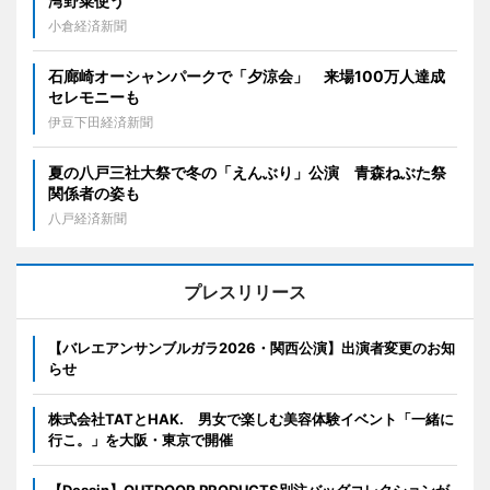
湾野菜使う
小倉経済新聞
石廊崎オーシャンパークで「夕涼会」 来場100万人達成
セレモニーも
伊豆下田経済新聞
夏の八戸三社大祭で冬の「えんぶり」公演 青森ねぶた祭
関係者の姿も
八戸経済新聞
プレスリリース
【バレエアンサンブルガラ2026・関西公演】出演者変更のお知
らせ
株式会社TATとHAK. 男女で楽しむ美容体験イベント「一緒に
行こ。」を大阪・東京で開催
【Dessin】OUTDOOR PRODUCTS別注バッグコレクションが