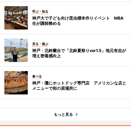
学ぶ・知る
神戸大で子ども向け昆虫標本作りイベント MBA
生が講師務める
見る・遊ぶ
神戸・北鈴蘭台で「北鈴夏祭りver1.5」地元有志が
増え密着感向上
食べる
神戸・灘にホットドッグ専門店 アメリカンな店と
メニューで街の居場所に
もっと見る