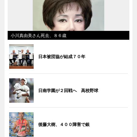
小川真由美さん死去、８６歳
日本被団協が結成７０年
日南学園が２回戦へ 高校野球
後藤大樹、４００障害で銀