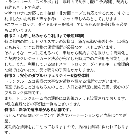
トランクルーム「スペラボ」は、非対面で見学可能(ご予約制)、契約も
解約もネットで完結。
withコロナに対応した非接触・非対面ニーズにお応えするため、すぐに
利用したいお客様の声を参考に、ネット申し込みとしております。
※スマートロック、ダイヤルキーを採用しているため鍵を受け取る必要
もございません
特徴２：お申し込みからご利用まで最短1時間
特に都内の忙しいビジネスマンの皆様は、急な転勤や海外赴任、出張な
どもあり、すぐに荷物の保管場所が必要なケースもございます。
そのようなニーズに応えるべく、申込から契約までを限りなく簡素化し
ご契約後クレジットカード決済が完了した時点でのご利用を可能としま
した。また、利用している鍵もスマートロック、ダイヤルキーと物理的
な鍵ではないため、受け取りの手間もかかりません。
特徴３：安心のダブルセキュリティー&監視体制
トランクルームは皆様の大事なお荷物を預かる場所でございます。
個室であることはもちろんのこと、入口と各部屋に鍵を完備。安心のダ
ブルロック体制です。
また、トランクルーム内の通路には監視カメラも設置されております。
※現在盗難などの事例は一例もございません
特徴4：新築で清潔感がある店舗です。
ほとんどの店舗がオープン1年以内でパーテーションなど内装は全て新
築。
定期的な清掃をおこなっておりますので、店内は清潔に保たれておりま
す。