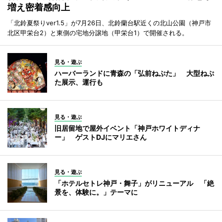
増え密着感向上
「北鈴夏祭りver1.5」が7月26日、北鈴蘭台駅近くの北山公園（神戸市
北区甲栄台2）と東側の宅地分譲地（甲栄台1）で開催される。
見る・遊ぶ
ハーバーランドに青森の「弘前ねぷた」 大型ねぷ
た展示、運行も
見る・遊ぶ
旧居留地で屋外イベント「神戸ホワイトディナ
ー」 ゲストDJにマリエさん
見る・遊ぶ
「ホテルセトレ神戸・舞子」がリニューアル 「絶
景を、体験に。」テーマに