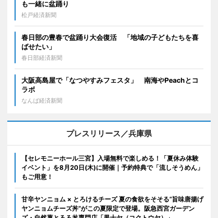
も一緒に盆踊り
松戸経済新聞
春日部の豊春で盆踊り大会復活 「地域の子どもたちを喜
ばせたい」
春日部経済新聞
大阪高島屋で「なつやすみフェスタ」 南海やPeachとコ
ラボ
なんば経済新聞
プレスリリース／兵庫県
【セレモニーホール三宮】入場無料で楽しめる！「夏休み体験
イベント」を8月20日(木)に開催｜予約特典で「流しそうめん」
もご用意！
甘辛ヤンニョム × とろけるチーズ 夏の食欲をそそる“旨味唐揚げ
ヤンニョムチーズ丼”がこの夏限定で登場。阪急西宮ガーデン
ズ・自然薯とろろ丼専門店「黒十ヤ（コクトウヤ）」