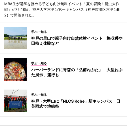
MBA生が講師を務める子ども向け無料イベント「夏の冒険！昆虫大作
戦」が7月18日、神戸大学六甲台第一キャンパス（神戸市灘区六甲台町
2）で開催された。
学ぶ・知る
神戸の里山で親子向け自然体験イベント 梅収穫や
田植え体験など
学ぶ・知る
ハーバーランドに青森の「弘前ねぷた」 大型ねぷ
た展示、運行も
学ぶ・知る
神戸・六甲山に「NLCS Kobe」新キャンパス 日
英両式で地鎮祭