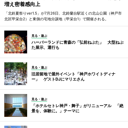
増え密着感向上
「北鈴夏祭りver1.5」が7月26日、北鈴蘭台駅近くの北山公園（神戸市
北区甲栄台2）と東側の宅地分譲地（甲栄台1）で開催される。
見る・遊ぶ
ハーバーランドに青森の「弘前ねぷた」 大型ねぷ
た展示、運行も
見る・遊ぶ
旧居留地で屋外イベント「神戸ホワイトディナ
ー」 ゲストDJにマリエさん
見る・遊ぶ
「ホテルセトレ神戸・舞子」がリニューアル 「絶
景を、体験に。」テーマに