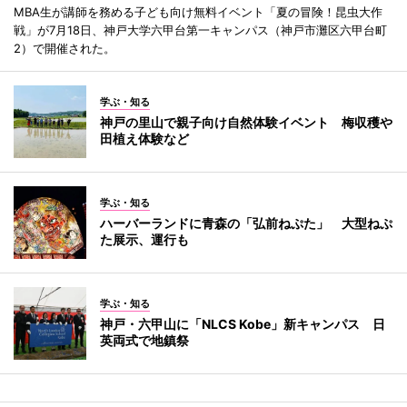
MBA生が講師を務める子ども向け無料イベント「夏の冒険！昆虫大作
戦」が7月18日、神戸大学六甲台第一キャンパス（神戸市灘区六甲台町
2）で開催された。
学ぶ・知る
神戸の里山で親子向け自然体験イベント 梅収穫や
田植え体験など
学ぶ・知る
ハーバーランドに青森の「弘前ねぷた」 大型ねぷ
た展示、運行も
学ぶ・知る
神戸・六甲山に「NLCS Kobe」新キャンパス 日
英両式で地鎮祭