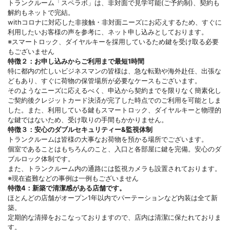
トランクルーム「スペラボ」は、非対面で見学可能(ご予約制)、契約も
解約もネットで完結。
withコロナに対応した非接触・非対面ニーズにお応えするため、すぐに
利用したいお客様の声を参考に、ネット申し込みとしております。
※スマートロック、ダイヤルキーを採用しているため鍵を受け取る必要
もございません
特徴２：お申し込みからご利用まで最短1時間
特に都内の忙しいビジネスマンの皆様は、急な転勤や海外赴任、出張な
どもあり、すぐに荷物の保管場所が必要なケースもございます。
そのようなニーズに応えるべく、申込から契約までを限りなく簡素化し
ご契約後クレジットカード決済が完了した時点でのご利用を可能としま
した。また、利用している鍵もスマートロック、ダイヤルキーと物理的
な鍵ではないため、受け取りの手間もかかりません。
特徴３：安心のダブルセキュリティー&監視体制
トランクルームは皆様の大事なお荷物を預かる場所でございます。
個室であることはもちろんのこと、入口と各部屋に鍵を完備。安心のダ
ブルロック体制です。
また、トランクルーム内の通路には監視カメラも設置されております。
※現在盗難などの事例は一例もございません
特徴4：新築で清潔感がある店舗です。
ほとんどの店舗がオープン1年以内でパーテーションなど内装は全て新
築。
定期的な清掃をおこなっておりますので、店内は清潔に保たれておりま
す。