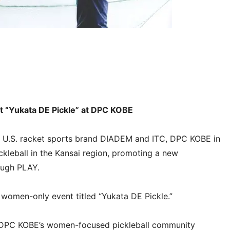
 “Yukata DE Pickle” at DPC KOBE
 U.S. racket sports brand DIADEM and ITC, DPC KOBE in
kleball in the Kansai region, promoting a new
ough PLAY.
women-only event titled “Yukata DE Pickle.”
f DPC KOBE’s women-focused pickleball community