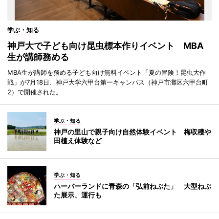
学ぶ・知る
神戸大で子ども向け昆虫標本作りイベント MBA
生が講師務める
MBA生が講師を務める子ども向け無料イベント「夏の冒険！昆虫大作
戦」が7月18日、神戸大学六甲台第一キャンパス（神戸市灘区六甲台町
2）で開催された。
学ぶ・知る
神戸の里山で親子向け自然体験イベント 梅収穫や
田植え体験など
学ぶ・知る
ハーバーランドに青森の「弘前ねぷた」 大型ねぷ
た展示、運行も