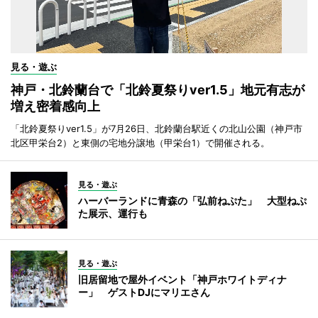
見る・遊ぶ
神戸・北鈴蘭台で「北鈴夏祭りver1.5」地元有志が
増え密着感向上
「北鈴夏祭りver1.5」が7月26日、北鈴蘭台駅近くの北山公園（神戸市
北区甲栄台2）と東側の宅地分譲地（甲栄台1）で開催される。
見る・遊ぶ
ハーバーランドに青森の「弘前ねぷた」 大型ねぷ
た展示、運行も
見る・遊ぶ
旧居留地で屋外イベント「神戸ホワイトディナ
ー」 ゲストDJにマリエさん