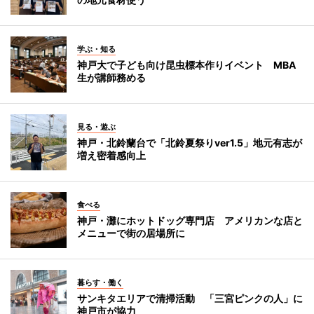
学ぶ・知る
神戸大で子ども向け昆虫標本作りイベント MBA
生が講師務める
見る・遊ぶ
神戸・北鈴蘭台で「北鈴夏祭りver1.5」地元有志が
増え密着感向上
食べる
神戸・灘にホットドッグ専門店 アメリカンな店と
メニューで街の居場所に
暮らす・働く
サンキタエリアで清掃活動 「三宮ピンクの人」に
神戸市が協力