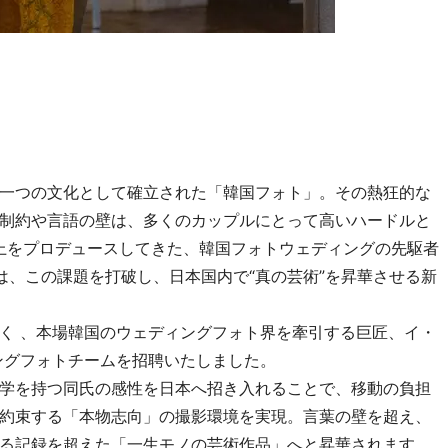
一つの文化として確立された「韓国フォト」。その熱狂的な
制約や言語の壁は、多くのカップルにとって高いハードルと
以上をプロデュースしてきた、韓国フォトウェディングの先駆者
）」は、この課題を打破し、日本国内で“真の芸術”を昇華させる新
く 、本場韓国のウェディングフォト界を牽引する巨匠、イ・
ングフォトチームを招聘いたしました。
学を持つ同氏の感性を日本へ招き入れることで、移動の負担
約束する「本物志向」の撮影環境を実現。言葉の壁を超え、
る記録を超えた「一生モノの芸術作品」へと昇華されます。