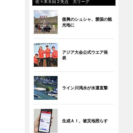
佐々木６回２失点 大リーグ
復興のシュシャ、愛国の観
光地に
アジア大会公式ウエア発
表
ライン川渇水が水運直撃
生成ＡＩ、被災地照らす