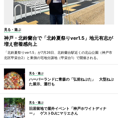
見る・遊ぶ
神戸・北鈴蘭台で「北鈴夏祭りver1.5」地元有志が
増え密着感向上
「北鈴夏祭りver1.5」が7月26日、北鈴蘭台駅近くの北山公園（神戸市
北区甲栄台2）と東側の宅地分譲地（甲栄台1）で開催される。
見る・遊ぶ
ハーバーランドに青森の「弘前ねぷた」 大型ねぷ
た展示、運行も
見る・遊ぶ
旧居留地で屋外イベント「神戸ホワイトディナ
ー」 ゲストDJにマリエさん