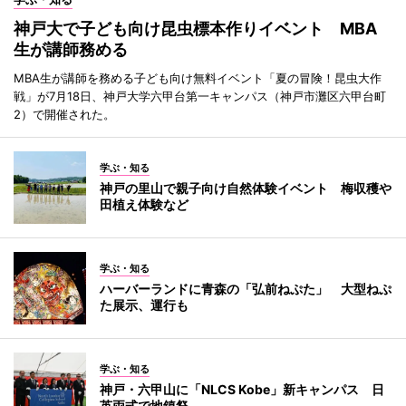
神戸大で子ども向け昆虫標本作りイベント MBA
生が講師務める
MBA生が講師を務める子ども向け無料イベント「夏の冒険！昆虫大作
戦」が7月18日、神戸大学六甲台第一キャンパス（神戸市灘区六甲台町
2）で開催された。
学ぶ・知る
神戸の里山で親子向け自然体験イベント 梅収穫や
田植え体験など
学ぶ・知る
ハーバーランドに青森の「弘前ねぷた」 大型ねぷ
た展示、運行も
学ぶ・知る
神戸・六甲山に「NLCS Kobe」新キャンパス 日
英両式で地鎮祭