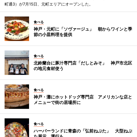
町通3）が7月15日、元町エリアにオープンした。
食べる
神戸・元町に「ソヴァージュ」 朝からワインと季
節の小皿料理を提供
食べる
北鈴蘭台に豚汁専門店「だしとみそ」 神戸市北区
の地元食材使う
食べる
神戸・灘にホットドッグ専門店 アメリカンな店と
メニューで街の居場所に
食べる
ハーバーランドに青森の「弘前ねぷた」 大型ねぷ
た展示、運行も