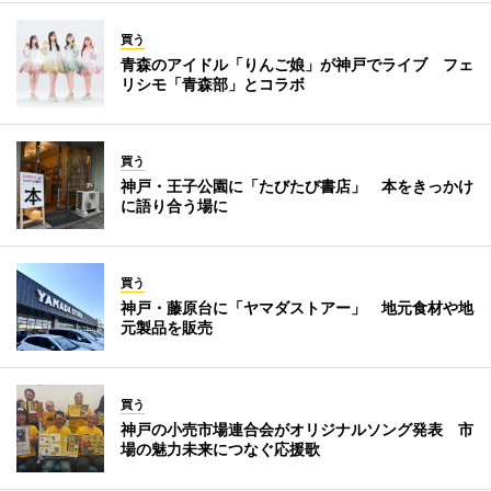
買う
青森のアイドル「りんご娘」が神戸でライブ フェ
リシモ「青森部」とコラボ
買う
神戸・王子公園に「たびたび書店」 本をきっかけ
に語り合う場に
買う
神戸・藤原台に「ヤマダストアー」 地元食材や地
元製品を販売
買う
神戸の小売市場連合会がオリジナルソング発表 市
場の魅力未来につなぐ応援歌