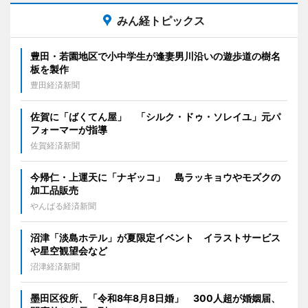
みん経トピックス
豊田・若園地区で小中学生が逢妻男川沿いの遊歩道の樹名
板を製作
豊田経済新聞
佐賀に「ばくてん屋」 「シルク・ドゥ・ソレイユ」元パ
フォーマーが指導
佐賀経済新聞
今帰仁・上運天に「ナギッコ」 島ラッキョウやモズクの
加工品販売
やんばる経済新聞
沼津「淡島ホテル」が夏限定イベント イラストサービス
や星空観望会など
沼津経済新聞
墨田区役所、「令和8年8月8日婚」 300人超が婚姻届、