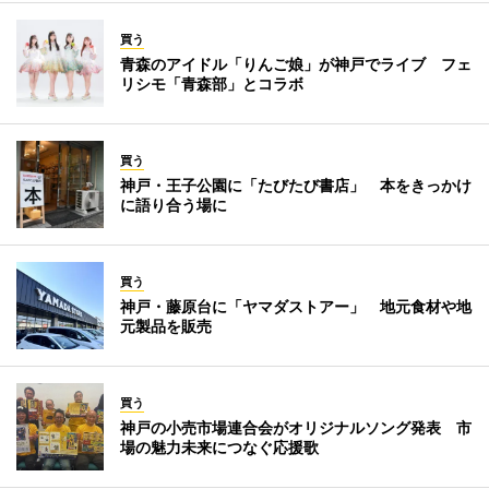
買う
青森のアイドル「りんご娘」が神戸でライブ フェ
リシモ「青森部」とコラボ
買う
神戸・王子公園に「たびたび書店」 本をきっかけ
に語り合う場に
買う
神戸・藤原台に「ヤマダストアー」 地元食材や地
元製品を販売
買う
神戸の小売市場連合会がオリジナルソング発表 市
場の魅力未来につなぐ応援歌