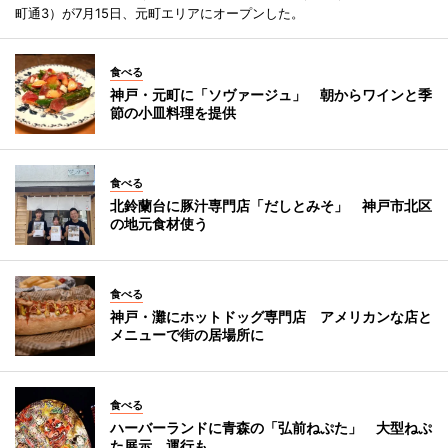
町通3）が7月15日、元町エリアにオープンした。
食べる
神戸・元町に「ソヴァージュ」 朝からワインと季
節の小皿料理を提供
食べる
北鈴蘭台に豚汁専門店「だしとみそ」 神戸市北区
の地元食材使う
食べる
神戸・灘にホットドッグ専門店 アメリカンな店と
メニューで街の居場所に
食べる
ハーバーランドに青森の「弘前ねぷた」 大型ねぷ
た展示、運行も