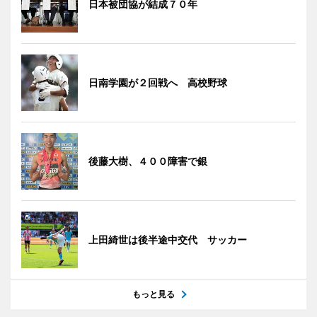
日本被団協が結成７０年
日南学園が２回戦へ 高校野球
後藤大樹、４００障害で銀
上田綺世は後半途中交代 サッカー
もっと見る