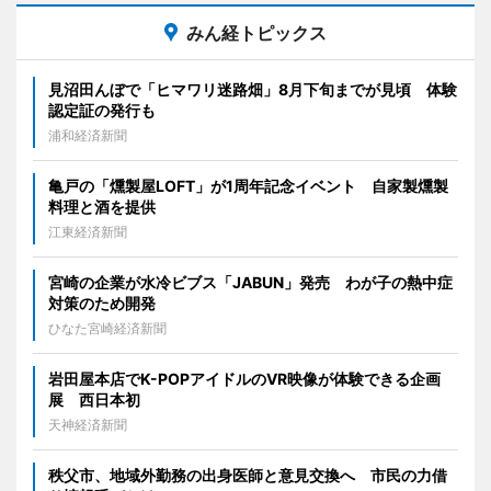
みん経トピックス
見沼田んぼで「ヒマワリ迷路畑」8月下旬までが見頃 体験
認定証の発行も
浦和経済新聞
亀戸の「燻製屋LOFT」が1周年記念イベント 自家製燻製
料理と酒を提供
江東経済新聞
宮崎の企業が水冷ビブス「JABUN」発売 わが子の熱中症
対策のため開発
ひなた宮崎経済新聞
岩田屋本店でK-POPアイドルのVR映像が体験できる企画
展 西日本初
天神経済新聞
秩父市、地域外勤務の出身医師と意見交換へ 市民の力借