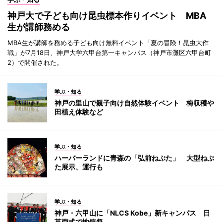
神戸大で子ども向け昆虫標本作りイベント MBA
生が講師務める
MBA生が講師を務める子ども向け無料イベント「夏の冒険！昆虫大作
戦」が7月18日、神戸大学六甲台第一キャンパス（神戸市灘区六甲台町
2）で開催された。
学ぶ・知る
神戸の里山で親子向け自然体験イベント 梅収穫や
田植え体験など
学ぶ・知る
ハーバーランドに青森の「弘前ねぷた」 大型ねぷ
た展示、運行も
学ぶ・知る
神戸・六甲山に「NLCS Kobe」新キャンパス 日
英両式で地鎮祭