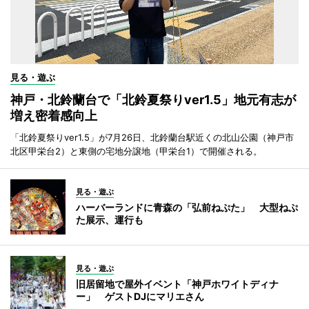
見る・遊ぶ
神戸・北鈴蘭台で「北鈴夏祭りver1.5」地元有志が
増え密着感向上
「北鈴夏祭りver1.5」が7月26日、北鈴蘭台駅近くの北山公園（神戸市
北区甲栄台2）と東側の宅地分譲地（甲栄台1）で開催される。
見る・遊ぶ
ハーバーランドに青森の「弘前ねぷた」 大型ねぷ
た展示、運行も
見る・遊ぶ
旧居留地で屋外イベント「神戸ホワイトディナ
ー」 ゲストDJにマリエさん