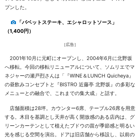
プンした。
「バベットステーキ、エシャロットソース」
（1,400円）
［広告］
2001年10月に元町にオープンし、2004年6月に北野坂
へ移転。今回の移転リニューアルについて、ソムリエでマ
ネジャーの瀬戸烈さんは「『WINE＆LUNCH Quicheya』
の昼飲みコンセプトと『BISTRO 近藤亭 北野坂』の多彩な
メニューとの融合で、これまでの集大成」と話す。
店舗面積は28坪。カウンター6席、テーブル26席を用意
する。木目を基調とし天井が高く開放感のある店内は、グ
リーンカーテンとして植えたブドウの苗が季節感と明るい
光を感じる空間を演出。ドアは旧店舗から移設し、以前の