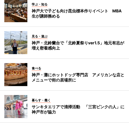
学ぶ・知る
神戸大で子ども向け昆虫標本作りイベント MBA
生が講師務める
見る・遊ぶ
神戸・北鈴蘭台で「北鈴夏祭りver1.5」地元有志が
増え密着感向上
食べる
神戸・灘にホットドッグ専門店 アメリカンな店と
メニューで街の居場所に
暮らす・働く
サンキタエリアで清掃活動 「三宮ピンクの人」に
神戸市が協力