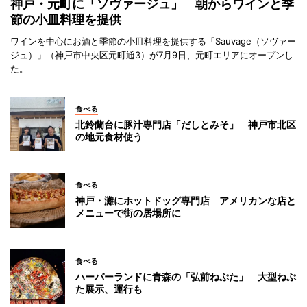
神戸・元町に「ソヴァージュ」 朝からワインと季
節の小皿料理を提供
ワインを中心にお酒と季節の小皿料理を提供する「Sauvage（ソヴァー
ジュ）」（神戸市中央区元町通3）が7月9日、元町エリアにオープンし
た。
食べる
北鈴蘭台に豚汁専門店「だしとみそ」 神戸市北区
の地元食材使う
食べる
神戸・灘にホットドッグ専門店 アメリカンな店と
メニューで街の居場所に
食べる
ハーバーランドに青森の「弘前ねぷた」 大型ねぷ
た展示、運行も