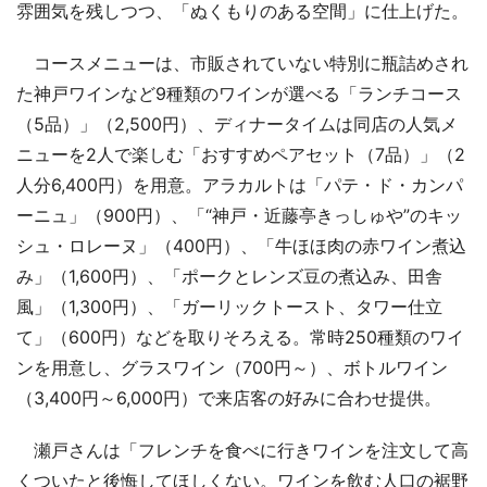
雰囲気を残しつつ、「ぬくもりのある空間」に仕上げた。
コースメニューは、市販されていない特別に瓶詰めされ
た神戸ワインなど9種類のワインが選べる「ランチコース
（5品）」（2,500円）、ディナータイムは同店の人気メ
ニューを2人で楽しむ「おすすめペアセット（7品）」（2
人分6,400円）を用意。アラカルトは「パテ・ド・カンパ
ーニュ」（900円）、「“神戸・近藤亭きっしゅや”のキッ
シュ・ロレーヌ」（400円）、「牛ほほ肉の赤ワイン煮込
み」（1,600円）、「ポークとレンズ豆の煮込み、田舎
風」（1,300円）、「ガーリックトースト、タワー仕立
て」（600円）などを取りそろえる。常時250種類のワイ
ンを用意し、グラスワイン（700円～）、ボトルワイン
（3,400円～6,000円）で来店客の好みに合わせ提供。
瀬戸さんは「フレンチを食べに行きワインを注文して高
くついたと後悔してほしくない。ワインを飲む人口の裾野