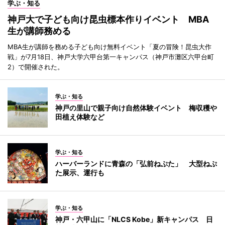
学ぶ・知る
神戸大で子ども向け昆虫標本作りイベント MBA
生が講師務める
MBA生が講師を務める子ども向け無料イベント「夏の冒険！昆虫大作
戦」が7月18日、神戸大学六甲台第一キャンパス（神戸市灘区六甲台町
2）で開催された。
学ぶ・知る
神戸の里山で親子向け自然体験イベント 梅収穫や
田植え体験など
学ぶ・知る
ハーバーランドに青森の「弘前ねぷた」 大型ねぷ
た展示、運行も
学ぶ・知る
神戸・六甲山に「NLCS Kobe」新キャンパス 日