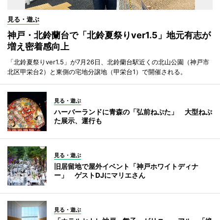
見る・遊ぶ
神戸・北鈴蘭台で「北鈴夏祭りver1.5」地元有志が
増え密着感向上
「北鈴夏祭りver1.5」が7月26日、北鈴蘭台駅近くの北山公園（神戸市
北区甲栄台2）と東側の宅地分譲地（甲栄台1）で開催される。
見る・遊ぶ
ハーバーランドに青森の「弘前ねぷた」 大型ねぷ
た展示、運行も
見る・遊ぶ
旧居留地で屋外イベント「神戸ホワイトディナ
ー」 ゲストDJにマリエさん
見る・遊ぶ