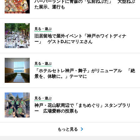
ハーバーランドに青森の「弘前ねぷた」 大型ねぷ
た展示、運行も
見る・遊ぶ
旧居留地で屋外イベント「神戸ホワイトディナ
ー」 ゲストDJにマリエさん
見る・遊ぶ
「ホテルセトレ神戸・舞子」がリニューアル 「絶
景を、体験に。」テーマに
見る・遊ぶ
神戸・花山駅周辺で「まちめぐり」スタンプラリ
ー 広場愛称の投票も
もっと見る