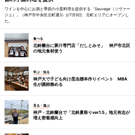
ワインを中心にお酒と季節の小皿料理を提供する「Sauvage（ソヴァー
ジュ）」（神戸市中央区元町通3）が7月9日、元町エリアにオープンし
た。
食べる
北鈴蘭台に豚汁専門店「だしとみそ」 神戸市北区
の地元食材使う
学ぶ・知る
神戸大で子ども向け昆虫標本作りイベント MBA
生が講師務める
見る・遊ぶ
神戸・北鈴蘭台で「北鈴夏祭りver1.5」地元有志が
増え密着感向上