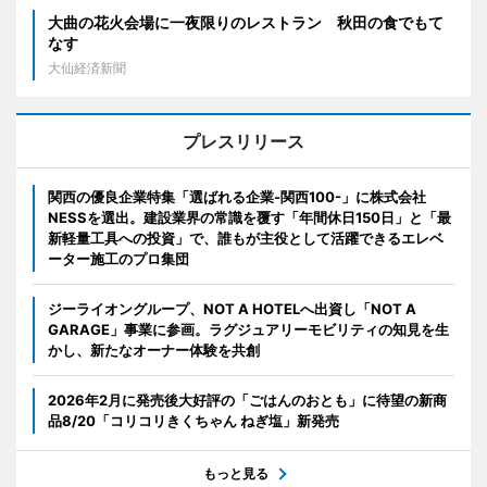
大曲の花火会場に一夜限りのレストラン 秋田の食でもて
なす
大仙経済新聞
プレスリリース
関西の優良企業特集「選ばれる企業-関西100-」に株式会社
NESSを選出。建設業界の常識を覆す「年間休日150日」と「最
新軽量工具への投資」で、誰もが主役として活躍できるエレベ
ーター施工のプロ集団
ジーライオングループ、NOT A HOTELへ出資し「NOT A
GARAGE」事業に参画。ラグジュアリーモビリティの知見を生
かし、新たなオーナー体験を共創
2026年2月に発売後大好評の「ごはんのおとも」に待望の新商
品8/20「コリコリきくちゃん ねぎ塩」新発売
もっと見る