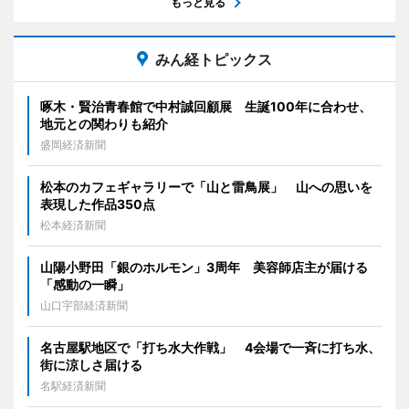
もっと見る
みん経トピックス
啄木・賢治青春館で中村誠回顧展 生誕100年に合わせ、
地元との関わりも紹介
盛岡経済新聞
松本のカフェギャラリーで「山と雷鳥展」 山への思いを
表現した作品350点
松本経済新聞
山陽小野田「銀のホルモン」3周年 美容師店主が届ける
「感動の一瞬」
山口宇部経済新聞
名古屋駅地区で「打ち水大作戦」 4会場で一斉に打ち水、
街に涼しさ届ける
名駅経済新聞