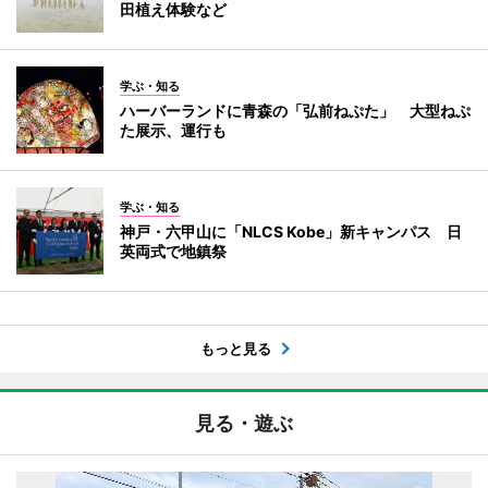
田植え体験など
学ぶ・知る
ハーバーランドに青森の「弘前ねぷた」 大型ねぷ
た展示、運行も
学ぶ・知る
神戸・六甲山に「NLCS Kobe」新キャンパス 日
英両式で地鎮祭
もっと見る
見る・遊ぶ