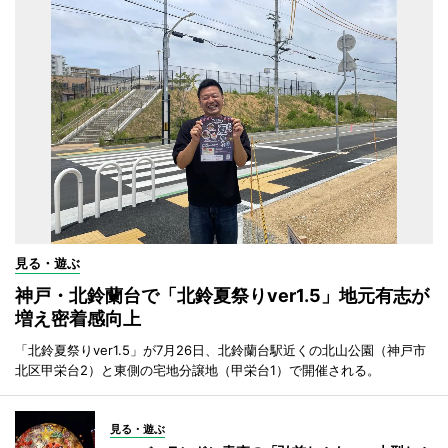
見る・遊ぶ
神戸・北鈴蘭台で「北鈴夏祭りver1.5」地元有志が
増え密着感向上
「北鈴夏祭りver1.5」が7月26日、北鈴蘭台駅近くの北山公園（神戸市
北区甲栄台2）と東側の宅地分譲地（甲栄台1）で開催される。
見る・遊ぶ