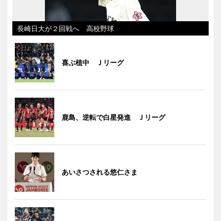
長崎日大が２回戦へ 高校野球
喜ぶ植中 Ｊリーグ
鹿島、逆転で白星発進 Ｊリーグ
あいさつされる悠仁さま