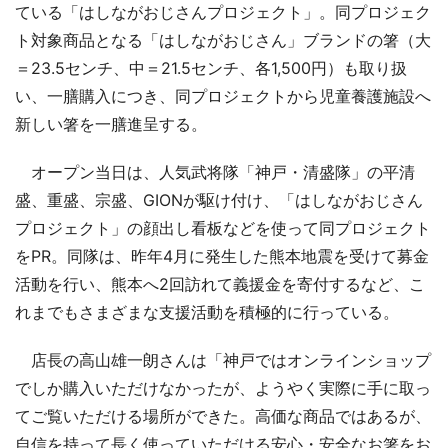
ている「はしながおじさんプロジェクト」。同プロジェク
ト対象商品となる「はしながおじさん」ブランドの箸（大
＝23.5センチ、中＝21.5センチ、各1,500円）も取り扱
い、一膳購入につき、同プロジェクトから児童養護施設へ
新しい箸を一膳進呈する。
オープン当日は、人気武将隊「神戸・清盛隊」の平清
盛、重盛、宗盛、GIONが駆け付け、「はしながおじさん
プロジェクト」の顔出し看板などを使って同プロジェクト
をPR。同隊は、昨年4月に発生した熊本地震を受けて募金
活動を行い、熊本へ2回訪れて義援金を寄付するなど、こ
れまでもさまざまな支援活動を積極的に行っている。
店長の高山雄一朗さんは「神戸ではオンラインショップ
でしか購入いただけなかったが、ようやく実際に手に取っ
てご覧いただける場所ができた。高価な商品ではあるが、
自信を持って長く使っていただける安心・安全なお箸をお