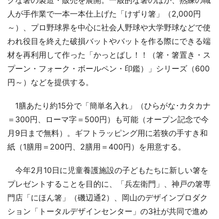
人が手作業で一本一本仕上げた「けずり箸」（2,000円
～）、プロ野球界を中心に社会人野球や大学野球などで使
われ役目を終えた破損バットやバットを作る際にできる端
材を再利用して作った「かっとばし！！（箸・箸置き・ス
プーン・フォーク・ボールペン・印鑑）」シリーズ（600
円～）などを提供する。
1膳あたり約15分で「簡単名入れ」（ひらがな･カタカナ
＝300円、ローマ字＝500円）も可能（オープン記念で今
月9日まで無料）。ギフトラッピング用に若狭の手すき和
紙（1膳用＝200円、2膳用＝400円）を用意する。
今年2月10日に児童養護施設の子どもたちに新しい箸を
プレゼントすることを目的に、「兵左衛門」、神戸の箸専
門店「にほん箸」（磯辺通2）、岡山のデザインプロダク
ション「トータルデザインセンター」の3社が共同で進め