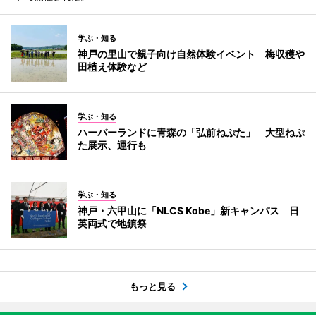
学ぶ・知る
神戸の里山で親子向け自然体験イベント 梅収穫や
田植え体験など
学ぶ・知る
ハーバーランドに青森の「弘前ねぷた」 大型ねぷ
た展示、運行も
学ぶ・知る
神戸・六甲山に「NLCS Kobe」新キャンパス 日
英両式で地鎮祭
もっと見る