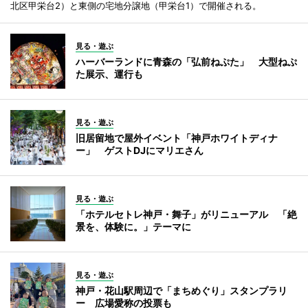
北区甲栄台2）と東側の宅地分譲地（甲栄台1）で開催される。
見る・遊ぶ
ハーバーランドに青森の「弘前ねぷた」 大型ねぷ
た展示、運行も
見る・遊ぶ
旧居留地で屋外イベント「神戸ホワイトディナ
ー」 ゲストDJにマリエさん
見る・遊ぶ
「ホテルセトレ神戸・舞子」がリニューアル 「絶
景を、体験に。」テーマに
見る・遊ぶ
神戸・花山駅周辺で「まちめぐり」スタンプラリ
ー 広場愛称の投票も