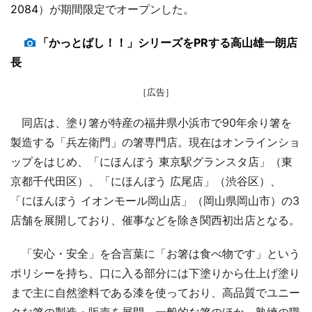
2084
）が期間限定でオープンした。
「かっとばし！！」シリーズをPRする高山雄一朗店
長
［広告］
同店は、塗り箸が特産の福井県小浜市で90年余り箸を
製造する「兵左衛門」の箸専門店。現在はオンラインショ
ップをはじめ、「にほんぼう 東京駅グランスタ店」（東
京都千代田区）、「にほんぼう 広尾店」（渋谷区）、
「にほんぼう イオンモール岡山店」（岡山県岡山市）の3
店舗を展開しており、催事などを除き関西初出店となる。
「安心・安全」を合言葉に「お箸は食べ物です」という
ポリシーを持ち、口に入る部分には下塗りから仕上げ塗り
まで主に自然塗料である漆を使っており、高品質でユニー
クな箸の製造・販売を展開。一般的な箸のほか、熟練の職