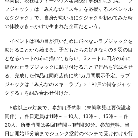
卒業後、現在はティーハウス建築設計事務所に所属。「ラ
ブジャック」は「みんなの『スキ』を応援するスペシャル
なクジャク」で、自身が幼い頃にクジャクを初めてみた時
の体験がきっかけで生まれた企画だという。
イベントは羽の目が無いために飛べないラブジャックを
助けることから始まる。子どもたちの好きなものを羽の目
となるハートの布に描いてもらい、3メートル四方の布に
描かれたラブジャックに貼り付けることで作品を完成させ
る。完成した作品は同商店街に約1カ月間展示予定。ラブ
ジャックは「みんなのスキ＝ラブ」×「神戸の街をジャッ
クする」を組み合わせ付けた。
5歳以上が対象で、参加は予約制（未就学児は要保護者
同伴）。各日定員は11時～＝10人、13時～、15時～＝各
20人。所要時間は各回1時間～1時間30分。参加無料。当
日は開始15分前までジュンク堂前のベンチで受け付けを行