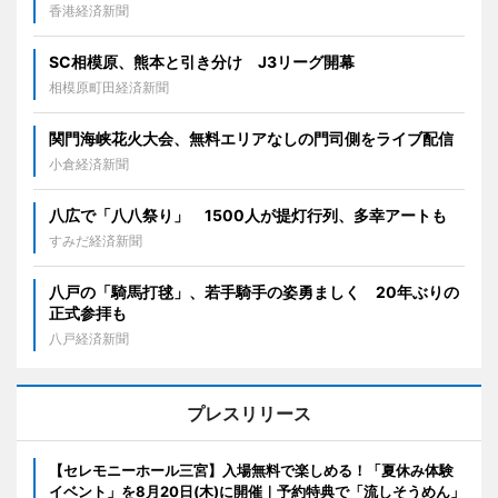
香港経済新聞
SC相模原、熊本と引き分け J3リーグ開幕
相模原町田経済新聞
関門海峡花火大会、無料エリアなしの門司側をライブ配信
小倉経済新聞
八広で「八八祭り」 1500人が提灯行列、多幸アートも
すみだ経済新聞
八戸の「騎馬打毬」、若手騎手の姿勇ましく 20年ぶりの
正式参拝も
八戸経済新聞
プレスリリース
【セレモニーホール三宮】入場無料で楽しめる！「夏休み体験
イベント」を8月20日(木)に開催｜予約特典で「流しそうめん」