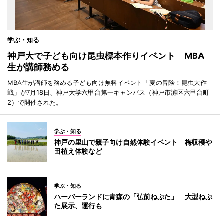
学ぶ・知る
神戸大で子ども向け昆虫標本作りイベント MBA
生が講師務める
MBA生が講師を務める子ども向け無料イベント「夏の冒険！昆虫大作
戦」が7月18日、神戸大学六甲台第一キャンパス（神戸市灘区六甲台町
2）で開催された。
学ぶ・知る
神戸の里山で親子向け自然体験イベント 梅収穫や
田植え体験など
学ぶ・知る
ハーバーランドに青森の「弘前ねぷた」 大型ねぷ
た展示、運行も