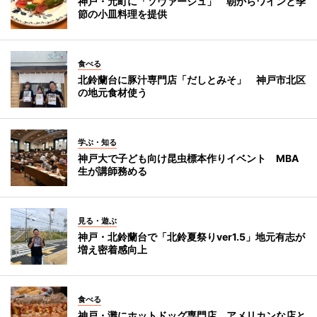
神戸・元町に「ソヴァージュ」 朝からワインと季
節の小皿料理を提供
食べる
北鈴蘭台に豚汁専門店「だしとみそ」 神戸市北区
の地元食材使う
学ぶ・知る
神戸大で子ども向け昆虫標本作りイベント MBA
生が講師務める
見る・遊ぶ
神戸・北鈴蘭台で「北鈴夏祭りver1.5」地元有志が
増え密着感向上
食べる
神戸・灘にホットドッグ専門店 アメリカンな店と