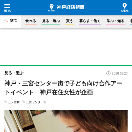
35°C
食べる
見る・遊ぶ
買う
暮らす・働く
学ぶ・知る
見る・遊ぶ
2018.08.23
神戸・三宮センター街で子ども向け合作アー
トイベント 神戸在住女性が企画
三ノ宮駅
三宮センター街