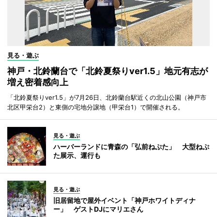
見る・遊ぶ
神戸・北鈴蘭台で「北鈴夏祭りver1.5」地元有志が
増え密着感向上
「北鈴夏祭りver1.5」が7月26日、北鈴蘭台駅近くの北山公園（神戸市
北区甲栄台2）と東側の宅地分譲地（甲栄台1）で開催される。
見る・遊ぶ
ハーバーランドに青森の「弘前ねぷた」 大型ねぷ
た展示、運行も
見る・遊ぶ
旧居留地で屋外イベント「神戸ホワイトディナ
ー」 ゲストDJにマリエさん