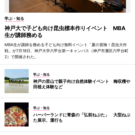
学ぶ・知る
神戸大で子ども向け昆虫標本作りイベント MBA
生が講師務める
MBA生が講師を務める子ども向け無料イベント「夏の冒険！昆虫大作
戦」が7月18日、神戸大学六甲台第一キャンパス（神戸市灘区六甲台町
2）で開催された。
学ぶ・知る
神戸の里山で親子向け自然体験イベント 梅収穫や
田植え体験など
学ぶ・知る
ハーバーランドに青森の「弘前ねぷた」 大型ねぷ
た展示、運行も