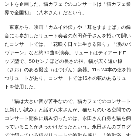
ントを企画した。猫カフェでのコンサートは「猫カフェ業
界で全国初」（八木さん）だという。
東京から、映画「カムイ外伝」や「耳をすませば」の録
音にも参加したリュート奏者の永田斉子さんを招いて開い
たコンサートでは、「花咲く日々に生きる限り」「涙のパ
ヴァーン」など約30曲を演奏。リュートはティアードロ
ップ型で、50センチほどの長さの胴、幅が広く短い棹
（さお）のある撥弦（はつげん）楽器。11～24本の弦を持
つリュートがあり、コンサートでは15本の弦のあるリュー
トを使用した。
「猫は大きい音が苦手なので、猫カフェでのコンサート
は新しい試み」と話す八木さんが、猫たちのいる空間での
コンサート開催に踏み切ったのは、永田さん自身も猫を飼
っていることがきっかけだったという。永田さんのブログ
では飼っている猫がリュートの波動を感じ、「波動浴」す