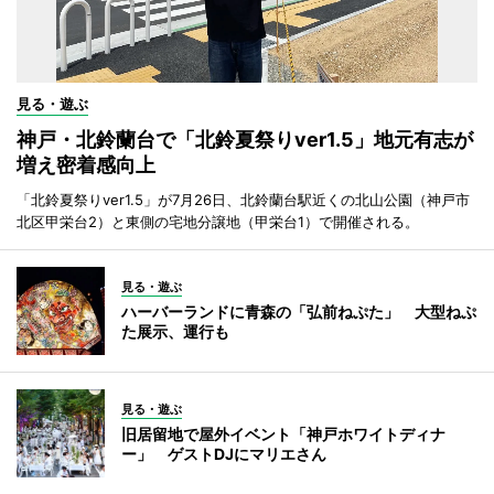
見る・遊ぶ
神戸・北鈴蘭台で「北鈴夏祭りver1.5」地元有志が
増え密着感向上
「北鈴夏祭りver1.5」が7月26日、北鈴蘭台駅近くの北山公園（神戸市
北区甲栄台2）と東側の宅地分譲地（甲栄台1）で開催される。
見る・遊ぶ
ハーバーランドに青森の「弘前ねぷた」 大型ねぷ
た展示、運行も
見る・遊ぶ
旧居留地で屋外イベント「神戸ホワイトディナ
ー」 ゲストDJにマリエさん