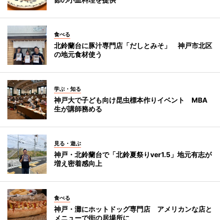
食べる
北鈴蘭台に豚汁専門店「だしとみそ」 神戸市北区
の地元食材使う
学ぶ・知る
神戸大で子ども向け昆虫標本作りイベント MBA
生が講師務める
見る・遊ぶ
神戸・北鈴蘭台で「北鈴夏祭りver1.5」地元有志が
増え密着感向上
食べる
神戸・灘にホットドッグ専門店 アメリカンな店と
メニューで街の居場所に