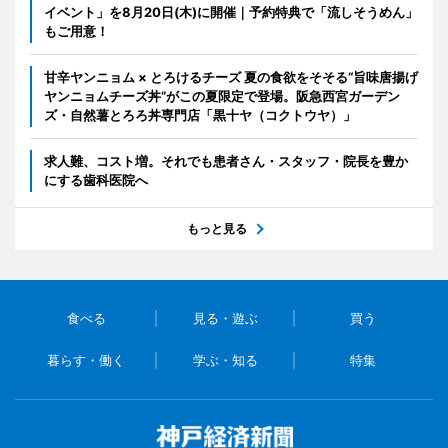
イベント」を8月20日(木)に開催｜予約特典で「流しそうめん」
もご用意！
甘辛ヤンニョム × とろけるチーズ 夏の食欲をそそる“旨味唐揚げ
ヤンニョムチーズ丼”がこの夏限定で登場。阪急西宮ガーデン
ズ・自然薯とろろ丼専門店「黒十ヤ（コクトウヤ）」
求人難、コスト増。それでも患者さん・スタッフ・院長を豊か
にする歯科医院へ
もっと見る
食べる
見る・遊ぶ
買う
暮らす・働く
学ぶ・知る
特集