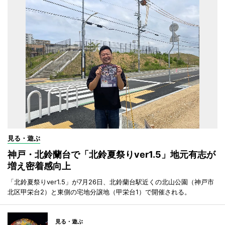
見る・遊ぶ
神戸・北鈴蘭台で「北鈴夏祭りver1.5」地元有志が
増え密着感向上
「北鈴夏祭りver1.5」が7月26日、北鈴蘭台駅近くの北山公園（神戸市
北区甲栄台2）と東側の宅地分譲地（甲栄台1）で開催される。
見る・遊ぶ