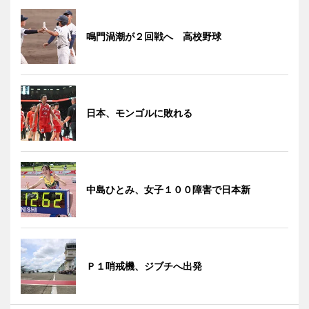
鳴門渦潮が２回戦へ 高校野球
日本、モンゴルに敗れる
中島ひとみ、女子１００障害で日本新
Ｐ１哨戒機、ジブチへ出発