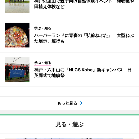
神戸の里山で親子向け自然体験イベント 梅収穫や
田植え体験など
学ぶ・知る
ハーバーランドに青森の「弘前ねぷた」 大型ねぷ
た展示、運行も
学ぶ・知る
神戸・六甲山に「NLCS Kobe」新キャンパス 日
英両式で地鎮祭
もっと見る
見る・遊ぶ