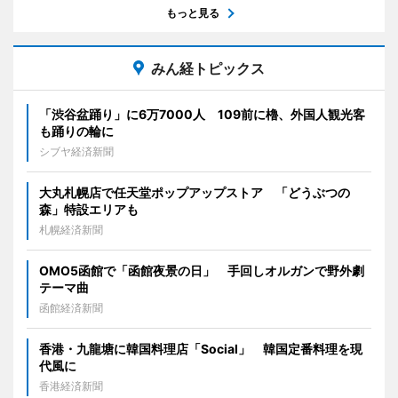
もっと見る
みん経トピックス
「渋谷盆踊り」に6万7000人 109前に櫓、外国人観光客
も踊りの輪に
シブヤ経済新聞
大丸札幌店で任天堂ポップアップストア 「どうぶつの
森」特設エリアも
札幌経済新聞
OMO5函館で「函館夜景の日」 手回しオルガンで野外劇
テーマ曲
函館経済新聞
香港・九龍塘に韓国料理店「Social」 韓国定番料理を現
代風に
香港経済新聞