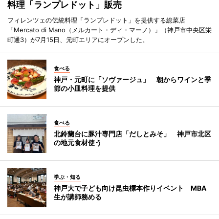
料理「ランプレドット」販売
フィレンツェの伝統料理「ランプレドット」を提供する総菜店
「Mercato di Mano（メルカート・ディ・マーノ）」（神戸市中央区栄
町通3）が7月15日、元町エリアにオープンした。
食べる
神戸・元町に「ソヴァージュ」 朝からワインと季
節の小皿料理を提供
食べる
北鈴蘭台に豚汁専門店「だしとみそ」 神戸市北区
の地元食材使う
学ぶ・知る
神戸大で子ども向け昆虫標本作りイベント MBA
生が講師務める