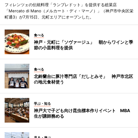
フィレンツェの伝統料理「ランプレドット」を提供する総菜店
「Mercato di Mano（メルカート・ディ・マーノ）」（神戸市中央区栄
町通3）が7月15日、元町エリアにオープンした。
食べる
神戸・元町に「ソヴァージュ」 朝からワインと季
節の小皿料理を提供
食べる
北鈴蘭台に豚汁専門店「だしとみそ」 神戸市北区
の地元食材使う
学ぶ・知る
神戸大で子ども向け昆虫標本作りイベント MBA
生が講師務める
見る・遊ぶ