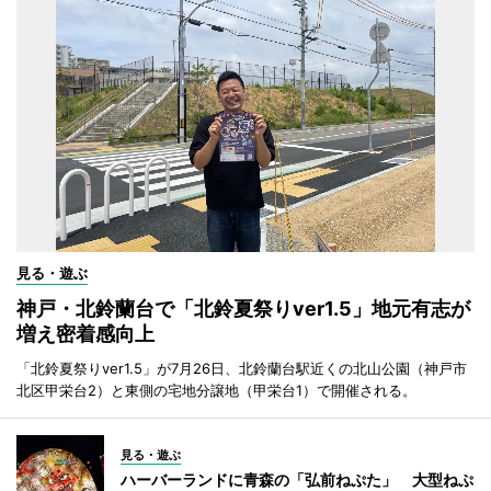
見る・遊ぶ
神戸・北鈴蘭台で「北鈴夏祭りver1.5」地元有志が
増え密着感向上
「北鈴夏祭りver1.5」が7月26日、北鈴蘭台駅近くの北山公園（神戸市
北区甲栄台2）と東側の宅地分譲地（甲栄台1）で開催される。
見る・遊ぶ
ハーバーランドに青森の「弘前ねぷた」 大型ねぷ