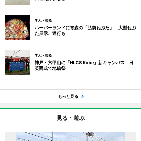
学ぶ・知る
ハーバーランドに青森の「弘前ねぷた」 大型ねぷ
た展示、運行も
学ぶ・知る
神戸・六甲山に「NLCS Kobe」新キャンパス 日
英両式で地鎮祭
もっと見る
見る・遊ぶ