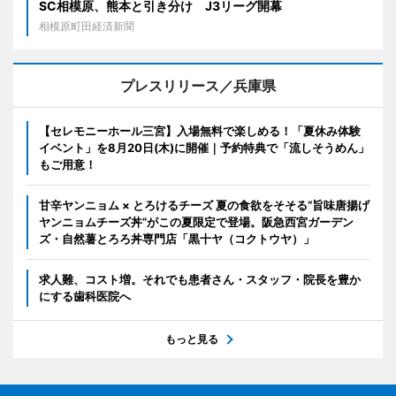
SC相模原、熊本と引き分け J3リーグ開幕
相模原町田経済新聞
プレスリリース／兵庫県
【セレモニーホール三宮】入場無料で楽しめる！「夏休み体験
イベント」を8月20日(木)に開催｜予約特典で「流しそうめん」
もご用意！
甘辛ヤンニョム × とろけるチーズ 夏の食欲をそそる“旨味唐揚げ
ヤンニョムチーズ丼”がこの夏限定で登場。阪急西宮ガーデン
ズ・自然薯とろろ丼専門店「黒十ヤ（コクトウヤ）」
求人難、コスト増。それでも患者さん・スタッフ・院長を豊か
にする歯科医院へ
もっと見る