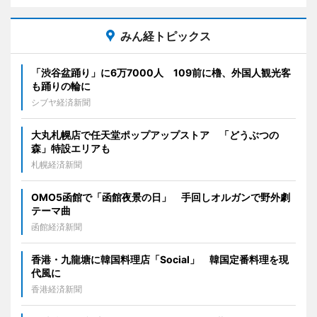
みん経トピックス
「渋谷盆踊り」に6万7000人 109前に櫓、外国人観光客
も踊りの輪に
シブヤ経済新聞
大丸札幌店で任天堂ポップアップストア 「どうぶつの
森」特設エリアも
札幌経済新聞
OMO5函館で「函館夜景の日」 手回しオルガンで野外劇
テーマ曲
函館経済新聞
香港・九龍塘に韓国料理店「Social」 韓国定番料理を現
代風に
香港経済新聞