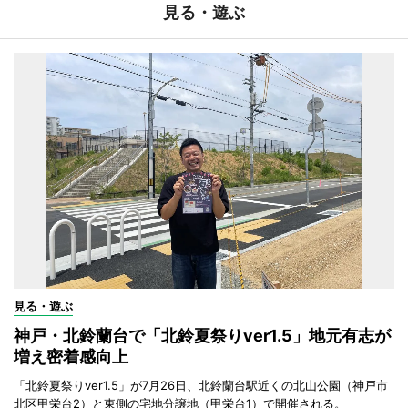
見る・遊ぶ
見る・遊ぶ
神戸・北鈴蘭台で「北鈴夏祭りver1.5」地元有志が
増え密着感向上
「北鈴夏祭りver1.5」が7月26日、北鈴蘭台駅近くの北山公園（神戸市
北区甲栄台2）と東側の宅地分譲地（甲栄台1）で開催される。