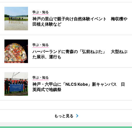
学ぶ・知る
神戸の里山で親子向け自然体験イベント 梅収穫や
田植え体験など
学ぶ・知る
ハーバーランドに青森の「弘前ねぷた」 大型ねぷ
た展示、運行も
学ぶ・知る
神戸・六甲山に「NLCS Kobe」新キャンパス 日
英両式で地鎮祭
もっと見る