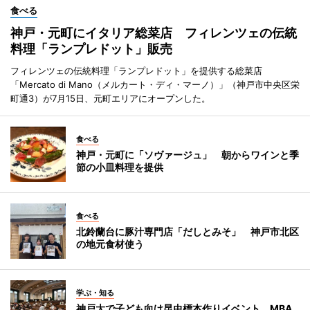
食べる
神戸・元町にイタリア総菜店 フィレンツェの伝統
料理「ランプレドット」販売
フィレンツェの伝統料理「ランプレドット」を提供する総菜店
「Mercato di Mano（メルカート・ディ・マーノ）」（神戸市中央区栄
町通3）が7月15日、元町エリアにオープンした。
食べる
神戸・元町に「ソヴァージュ」 朝からワインと季
節の小皿料理を提供
食べる
北鈴蘭台に豚汁専門店「だしとみそ」 神戸市北区
の地元食材使う
学ぶ・知る
神戸大で子ども向け昆虫標本作りイベント MBA