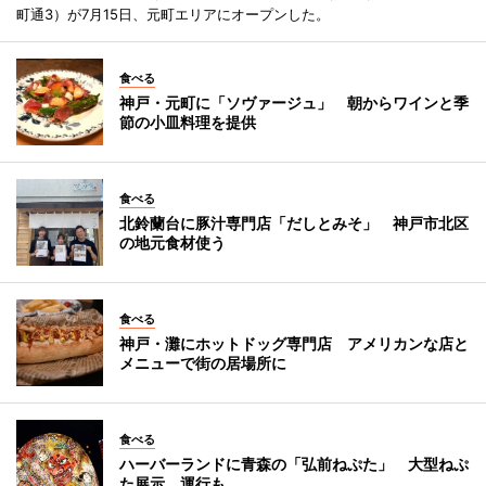
町通3）が7月15日、元町エリアにオープンした。
食べる
神戸・元町に「ソヴァージュ」 朝からワインと季
節の小皿料理を提供
食べる
北鈴蘭台に豚汁専門店「だしとみそ」 神戸市北区
の地元食材使う
食べる
神戸・灘にホットドッグ専門店 アメリカンな店と
メニューで街の居場所に
食べる
ハーバーランドに青森の「弘前ねぷた」 大型ねぷ
た展示、運行も