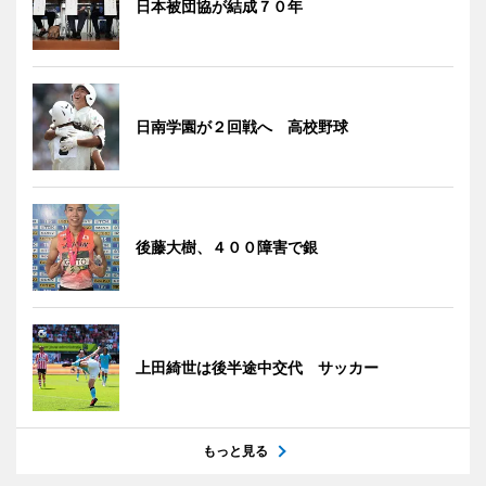
日本被団協が結成７０年
日南学園が２回戦へ 高校野球
後藤大樹、４００障害で銀
上田綺世は後半途中交代 サッカー
もっと見る