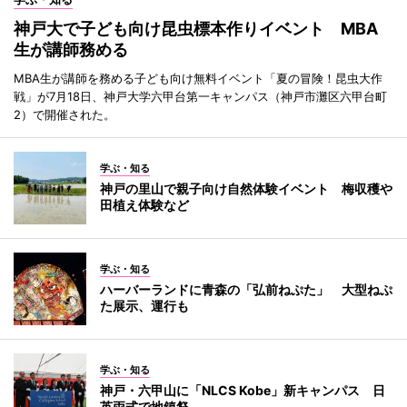
神戸大で子ども向け昆虫標本作りイベント MBA
生が講師務める
MBA生が講師を務める子ども向け無料イベント「夏の冒険！昆虫大作
戦」が7月18日、神戸大学六甲台第一キャンパス（神戸市灘区六甲台町
2）で開催された。
学ぶ・知る
神戸の里山で親子向け自然体験イベント 梅収穫や
田植え体験など
学ぶ・知る
ハーバーランドに青森の「弘前ねぷた」 大型ねぷ
た展示、運行も
学ぶ・知る
神戸・六甲山に「NLCS Kobe」新キャンパス 日
英両式で地鎮祭