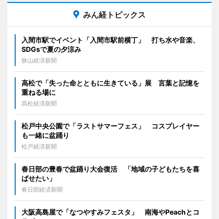
みん経トピックス
入間市駅でイベント「入間市駅前横丁」 打ち水や音楽、
SDGsで夏の夕涼み
狭山経済新聞
高松で「失った命とともに生きている」展 言葉と記憶を
重ねる場に
高松経済新聞
松戸中央公園で「ラストサマーフェス」 コスプレイヤー
も一緒に盆踊り
松戸経済新聞
春日部の豊春で盆踊り大会復活 「地域の子どもたちを喜
ばせたい」
春日部経済新聞
大阪高島屋で「なつやすみフェスタ」 南海やPeachとコ