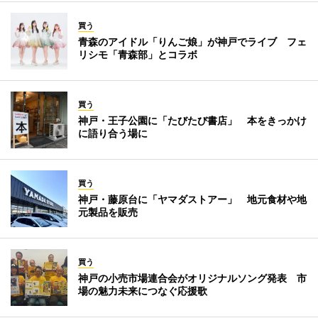
買う
青森のアイドル「りんご娘」が神戸でライブ フェ
リシモ「青森部」とコラボ
買う
神戸・王子公園に「たびたび書店」 本をきっかけ
に語り合う場に
買う
神戸・藤原台に「ヤマダストアー」 地元食材や地
元製品を販売
買う
神戸の小売市場連合会がオリジナルソング発表 市
場の魅力未来につなぐ応援歌