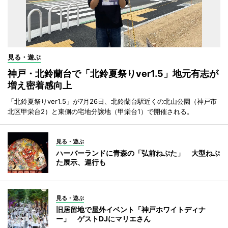
見る・遊ぶ
神戸・北鈴蘭台で「北鈴夏祭りver1.5」地元有志が
増え密着感向上
「北鈴夏祭りver1.5」が7月26日、北鈴蘭台駅近くの北山公園（神戸市
北区甲栄台2）と東側の宅地分譲地（甲栄台1）で開催される。
見る・遊ぶ
ハーバーランドに青森の「弘前ねぷた」 大型ねぷ
た展示、運行も
見る・遊ぶ
旧居留地で屋外イベント「神戸ホワイトディナ
ー」 ゲストDJにマリエさん