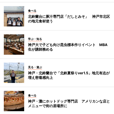
食べる
北鈴蘭台に豚汁専門店「だしとみそ」 神戸市北区
の地元食材使う
学ぶ・知る
神戸大で子ども向け昆虫標本作りイベント MBA
生が講師務める
見る・遊ぶ
神戸・北鈴蘭台で「北鈴夏祭りver1.5」地元有志が
増え密着感向上
食べる
神戸・灘にホットドッグ専門店 アメリカンな店と
メニューで街の居場所に