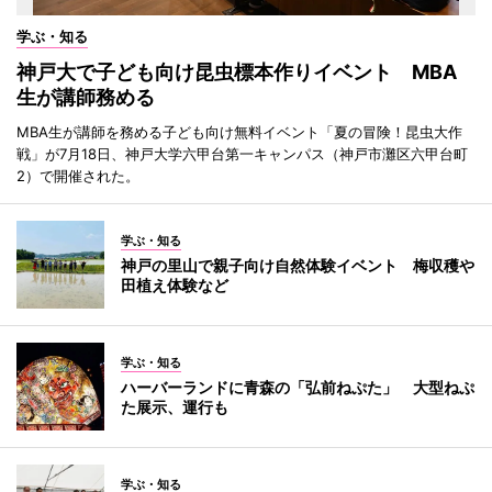
学ぶ・知る
神戸大で子ども向け昆虫標本作りイベント MBA
生が講師務める
MBA生が講師を務める子ども向け無料イベント「夏の冒険！昆虫大作
戦」が7月18日、神戸大学六甲台第一キャンパス（神戸市灘区六甲台町
2）で開催された。
学ぶ・知る
神戸の里山で親子向け自然体験イベント 梅収穫や
田植え体験など
学ぶ・知る
ハーバーランドに青森の「弘前ねぷた」 大型ねぷ
た展示、運行も
学ぶ・知る