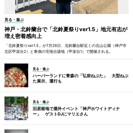
見る・遊ぶ
神戸・北鈴蘭台で「北鈴夏祭りver1.5」地元有志が
増え密着感向上
「北鈴夏祭りver1.5」が7月26日、北鈴蘭台駅近くの北山公園（神戸市
北区甲栄台2）と東側の宅地分譲地（甲栄台1）で開催される。
見る・遊ぶ
ハーバーランドに青森の「弘前ねぷた」 大型ねぷ
た展示、運行も
見る・遊ぶ
旧居留地で屋外イベント「神戸ホワイトディナ
ー」 ゲストDJにマリエさん