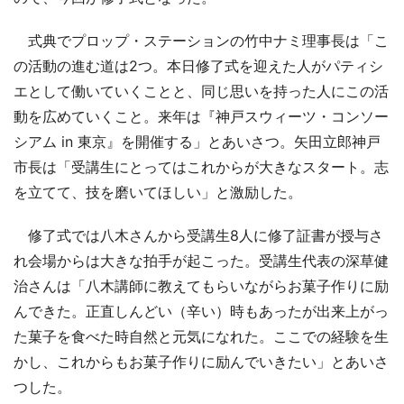
式典でプロップ・ステーションの竹中ナミ理事長は「こ
の活動の進む道は2つ。本日修了式を迎えた人がパティシ
エとして働いていくことと、同じ思いを持った人にこの活
動を広めていくこと。来年は『神戸スウィーツ・コンソー
シアム in 東京』を開催する」とあいさつ。矢田立郎神戸
市長は「受講生にとってはこれからが大きなスタート。志
を立てて、技を磨いてほしい」と激励した。
修了式では八木さんから受講生8人に修了証書が授与さ
れ会場からは大きな拍手が起こった。受講生代表の深草健
治さんは「八木講師に教えてもらいながらお菓子作りに励
んできた。正直しんどい（辛い）時もあったが出来上がっ
た菓子を食べた時自然と元気になれた。ここでの経験を生
かし、これからもお菓子作りに励んでいきたい」とあいさ
つした。