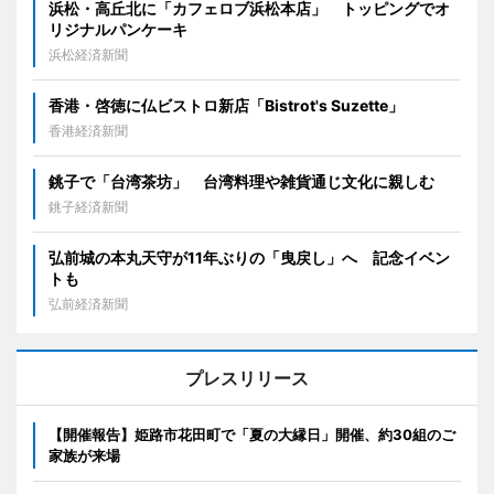
浜松・高丘北に「カフェロブ浜松本店」 トッピングでオ
リジナルパンケーキ
浜松経済新聞
香港・啓徳に仏ビストロ新店「Bistrot's Suzette」
香港経済新聞
銚子で「台湾茶坊」 台湾料理や雑貨通じ文化に親しむ
銚子経済新聞
弘前城の本丸天守が11年ぶりの「曳戻し」へ 記念イベン
トも
弘前経済新聞
プレスリリース
【開催報告】姫路市花田町で「夏の大縁日」開催、約30組のご
家族が来場