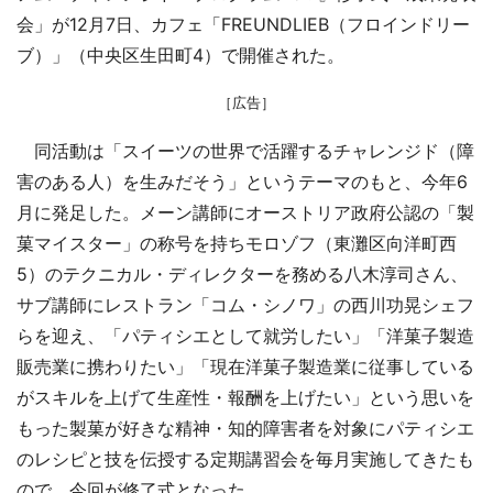
会」が12月7日、カフェ「FREUNDLIEB（フロインドリー
ブ）」（中央区生田町4）で開催された。
［広告］
同活動は「スイーツの世界で活躍するチャレンジド（障
害のある人）を生みだそう」というテーマのもと、今年6
月に発足した。メーン講師にオーストリア政府公認の「製
菓マイスター」の称号を持ちモロゾフ（東灘区向洋町西
5）のテクニカル・ディレクターを務める八木淳司さん、
サブ講師にレストラン「コム・シノワ」の西川功晃シェフ
らを迎え、「パティシエとして就労したい」「洋菓子製造
販売業に携わりたい」「現在洋菓子製造業に従事している
がスキルを上げて生産性・報酬を上げたい」という思いを
もった製菓が好きな精神・知的障害者を対象にパティシエ
のレシピと技を伝授する定期講習会を毎月実施してきたも
ので、今回が修了式となった。