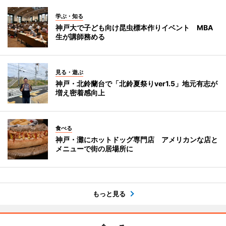
学ぶ・知る
神戸大で子ども向け昆虫標本作りイベント MBA
生が講師務める
見る・遊ぶ
神戸・北鈴蘭台で「北鈴夏祭りver1.5」地元有志が
増え密着感向上
食べる
神戸・灘にホットドッグ専門店 アメリカンな店と
メニューで街の居場所に
もっと見る