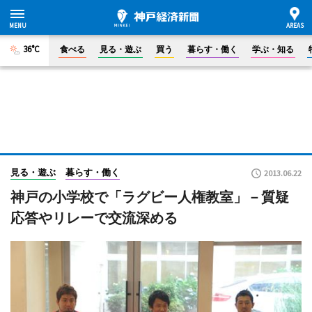
36°C
食べる
見る・遊ぶ
買う
暮らす・働く
学ぶ・知る
見る・遊ぶ
暮らす・働く
2013.06.22
神戸の小学校で「ラグビー人権教室」－質疑
応答やリレーで交流深める