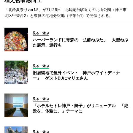
増え密着感向上
「北鈴夏祭りver1.5」が7月26日、北鈴蘭台駅近くの北山公園（神戸市
北区甲栄台2）と東側の宅地分譲地（甲栄台1）で開催される。
見る・遊ぶ
ハーバーランドに青森の「弘前ねぷた」 大型ねぷ
た展示、運行も
見る・遊ぶ
旧居留地で屋外イベント「神戸ホワイトディナ
ー」 ゲストDJにマリエさん
見る・遊ぶ
「ホテルセトレ神戸・舞子」がリニューアル 「絶
景を、体験に。」テーマに
見る・遊ぶ