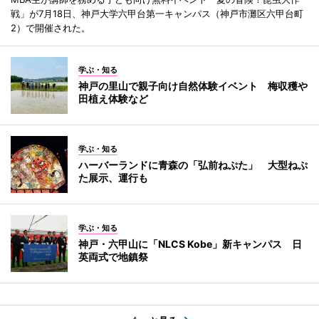
戦」が7月18日、神戸大学六甲台第一キャンパス（神戸市灘区六甲台町
2）で開催された。
学ぶ・知る
神戸の里山で親子向け自然体験イベント 梅収穫や
田植え体験など
学ぶ・知る
ハーバーランドに青森の「弘前ねぷた」 大型ねぷ
た展示、運行も
学ぶ・知る
神戸・六甲山に「NLCS Kobe」新キャンパス 日
英両式で地鎮祭