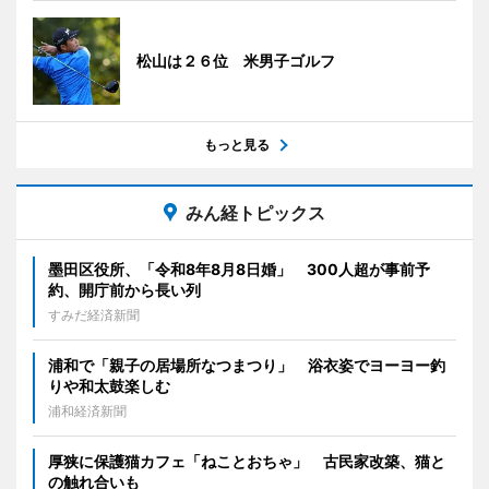
松山は２６位 米男子ゴルフ
もっと見る
みん経トピックス
墨田区役所、「令和8年8月8日婚」 300人超が事前予
約、開庁前から長い列
すみだ経済新聞
浦和で「親子の居場所なつまつり」 浴衣姿でヨーヨー釣
りや和太鼓楽しむ
浦和経済新聞
厚狭に保護猫カフェ「ねことおちゃ」 古民家改築、猫と
の触れ合いも