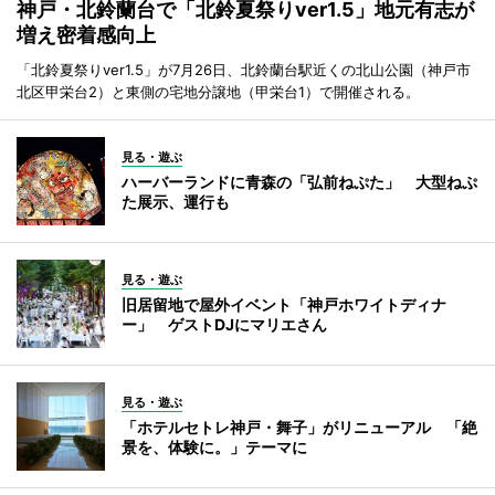
神戸・北鈴蘭台で「北鈴夏祭りver1.5」地元有志が
増え密着感向上
「北鈴夏祭りver1.5」が7月26日、北鈴蘭台駅近くの北山公園（神戸市
北区甲栄台2）と東側の宅地分譲地（甲栄台1）で開催される。
見る・遊ぶ
ハーバーランドに青森の「弘前ねぷた」 大型ねぷ
た展示、運行も
見る・遊ぶ
旧居留地で屋外イベント「神戸ホワイトディナ
ー」 ゲストDJにマリエさん
見る・遊ぶ
「ホテルセトレ神戸・舞子」がリニューアル 「絶
景を、体験に。」テーマに