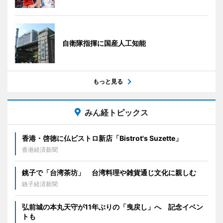
自衛隊指揮に国産人工知能
もっと見る
みん経トピックス
香港・啓徳に仏ビストロ新店「Bistrot's Suzette」
香港経済新聞
銚子で「台湾茶坊」 台湾料理や雑貨通じ文化に親しむ
銚子経済新聞
弘前城の本丸天守が11年ぶりの「曳戻し」へ 記念イベン
トも