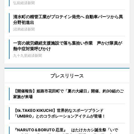
弘前経済新聞
清水町の精管工業がプロテイン発売へ 自動車パーツから異
分野初進出
沼津経済新聞
一宮の就労継続支援施設で落ち葉拾い作業 声かけ隊員が
熱中症対策呼びかけ
九十九里経済新聞
プレスリリース
【開催報告】姫路市花田町で「夏の大縁日」開催、約30組のご
家族が来場
【tk.TAKEO KIKUCHI】世界的なスポーツブランド
「UMBRO」とのコラボレーションアイテムが登場！
『NARUTO＆BORUTO 忍里』 はたけカカシ誕生祭「いで