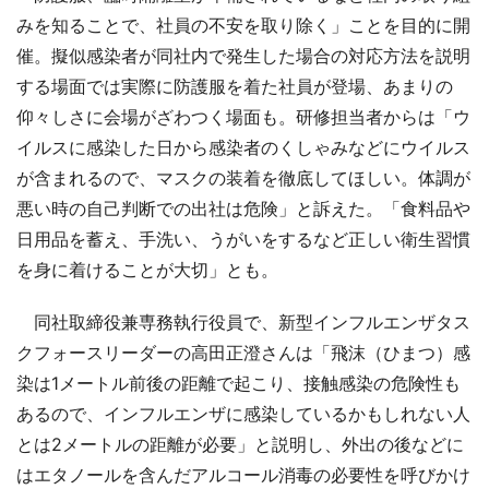
みを知ることで、社員の不安を取り除く」ことを目的に開
催。擬似感染者が同社内で発生した場合の対応方法を説明
する場面では実際に防護服を着た社員が登場、あまりの
仰々しさに会場がざわつく場面も。研修担当者からは「ウ
イルスに感染した日から感染者のくしゃみなどにウイルス
が含まれるので、マスクの装着を徹底してほしい。体調が
悪い時の自己判断での出社は危険」と訴えた。「食料品や
日用品を蓄え、手洗い、うがいをするなど正しい衛生習慣
を身に着けることが大切」とも。
同社取締役兼専務執行役員で、新型インフルエンザタス
クフォースリーダーの高田正澄さんは「飛沫（ひまつ）感
染は1メートル前後の距離で起こり、接触感染の危険性も
あるので、インフルエンザに感染しているかもしれない人
とは2メートルの距離が必要」と説明し、外出の後などに
はエタノールを含んだアルコール消毒の必要性を呼びかけ