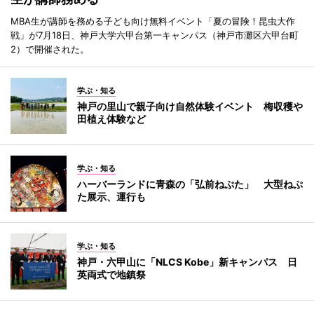
MBA生が講師を務める子ども向け無料イベント「夏の冒険！昆虫大作
戦」が7月18日、神戸大学六甲台第一キャンパス（神戸市灘区六甲台町
2）で開催された。
学ぶ・知る
神戸の里山で親子向け自然体験イベント 梅収穫や
田植え体験など
学ぶ・知る
ハーバーランドに青森の「弘前ねぷた」 大型ねぷ
た展示、運行も
学ぶ・知る
神戸・六甲山に「NLCS Kobe」新キャンパス 日
英両式で地鎮祭