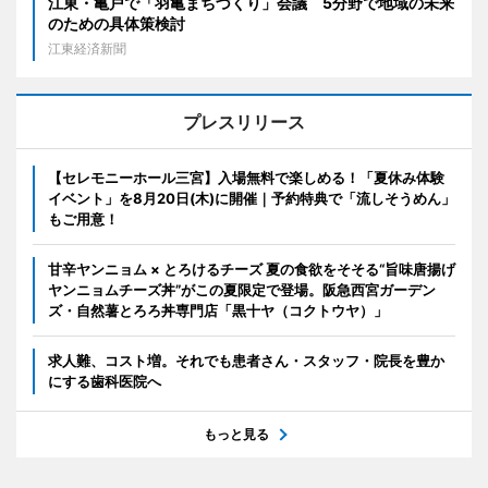
江東・亀戸で「羽亀まちづくり」会議 5分野で地域の未来
のための具体策検討
江東経済新聞
プレスリリース
【セレモニーホール三宮】入場無料で楽しめる！「夏休み体験
イベント」を8月20日(木)に開催｜予約特典で「流しそうめん」
もご用意！
甘辛ヤンニョム × とろけるチーズ 夏の食欲をそそる“旨味唐揚げ
ヤンニョムチーズ丼”がこの夏限定で登場。阪急西宮ガーデン
ズ・自然薯とろろ丼専門店「黒十ヤ（コクトウヤ）」
求人難、コスト増。それでも患者さん・スタッフ・院長を豊か
にする歯科医院へ
もっと見る