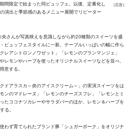
て期間限定で始まった同ビュッフェ。以後、定番化し
［広告］
自の演出と季節感のあるメニュー展開でリピーター
央さんが写真映えを意識しながら約20種類のスイーツを盛
・ビュッフェスタイルに一新。テーブルいっぱいの幅に作ら
クレアシトロンノワゼット」「レモンのブランマンジェ」
やレモンやハーブを使ったオリジナルスイーツなどを並べ、
用意する。
クドアラスカ～炎のアイスクリーム～」の実演スイーツをは
モンのマドレーヌ」「レモンのチーズスフレ」「レモンとミ
ったココナツカレーやサラダバーのほか、レモン＆ハーブを
意する。
使わず育てられたブランド豚「シュガーポーク」をオリジナ