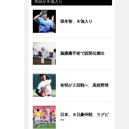
早田が８強入り
張本智、８強入り
脳腫瘍手術で誤部位摘出
有明が２回戦へ 高校野球
日本、８日豪州戦 ラグビ
ー