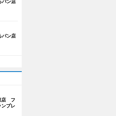
るパン店
るパン店
菜店 フ
ランプレ