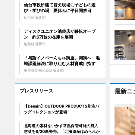
仙台市役所建て替え現場に子どもの遊
び・学びの場 夏休みに平日開放日
仙台経済新聞
ディスクユニオン池袋店が移転オープ
ン 約5万枚の在庫を展開
池袋経済新聞
「与論イノベーんちゅ講座」開講へ 地
域課題解決に取り組む人材育成目指す
奄美群島南三島経済新聞
プレスリリース
最新ニ
【Dessin】OUTDOOR PRODUCTS別注バ
ッグコレクションが登場！
北海道の素材をいかす常温保管可能の袋入
惣菜を8/20新発売。「北海道産ほめられか