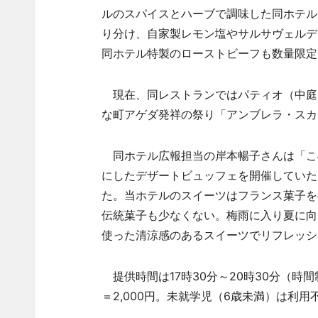
ルのスパイスとハーブで調味した同ホテル
り分け、自家製レモン塩やサルサヴェルデ
同ホテル特製のローストビーフも数量限定
現在、同レストランではパティオ（中庭）
な町アゲダ発祥の祭り「アンブレラ・スカイ
同ホテル広報担当の岸本暢子さんは「こ
にしたデザートビュッフェを開催していた
た。当ホテルのスイーツはフランス菓子を
伝統菓子も少なくない。梅雨に入り夏に向
使った清涼感のあるスイーツでリフレッシ
提供時間は17時30分～20時30分（時
＝2,000円。未就学児（6歳未満）は利用