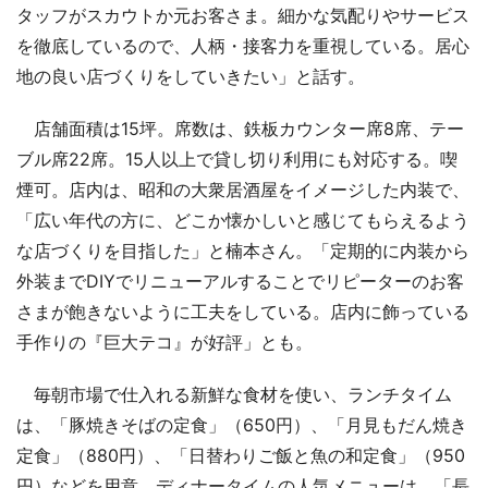
タッフがスカウトか元お客さま。細かな気配りやサービス
を徹底しているので、人柄・接客力を重視している。居心
地の良い店づくりをしていきたい」と話す。
店舗面積は15坪。席数は、鉄板カウンター席8席、テー
ブル席22席。15人以上で貸し切り利用にも対応する。喫
煙可。店内は、昭和の大衆居酒屋をイメージした内装で、
「広い年代の方に、どこか懐かしいと感じてもらえるよう
な店づくりを目指した」と楠本さん。「定期的に内装から
外装までDIYでリニューアルすることでリピーターのお客
さまが飽きないように工夫をしている。店内に飾っている
手作りの『巨大テコ』が好評」とも。
毎朝市場で仕入れる新鮮な食材を使い、ランチタイム
は、「豚焼きそばの定食」（650円）、「月見もだん焼き
定食」（880円）、「日替わりご飯と魚の和定食」（950
円）などを用意。ディナータイムの人気メニューは、「長