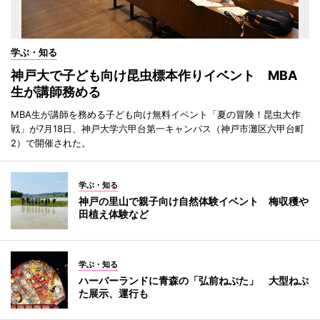
学ぶ・知る
神戸大で子ども向け昆虫標本作りイベント MBA
生が講師務める
MBA生が講師を務める子ども向け無料イベント「夏の冒険！昆虫大作
戦」が7月18日、神戸大学六甲台第一キャンパス（神戸市灘区六甲台町
2）で開催された。
学ぶ・知る
神戸の里山で親子向け自然体験イベント 梅収穫や
田植え体験など
学ぶ・知る
ハーバーランドに青森の「弘前ねぷた」 大型ねぷ
た展示、運行も