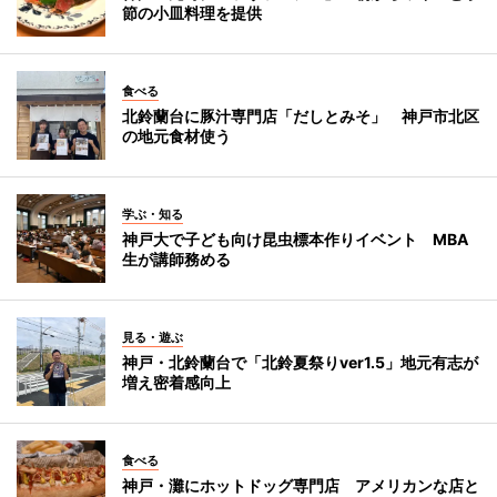
節の小皿料理を提供
食べる
北鈴蘭台に豚汁専門店「だしとみそ」 神戸市北区
の地元食材使う
学ぶ・知る
神戸大で子ども向け昆虫標本作りイベント MBA
生が講師務める
見る・遊ぶ
神戸・北鈴蘭台で「北鈴夏祭りver1.5」地元有志が
増え密着感向上
食べる
神戸・灘にホットドッグ専門店 アメリカンな店と