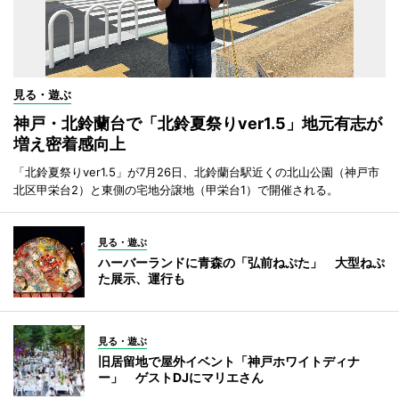
見る・遊ぶ
神戸・北鈴蘭台で「北鈴夏祭りver1.5」地元有志が
増え密着感向上
「北鈴夏祭りver1.5」が7月26日、北鈴蘭台駅近くの北山公園（神戸市
北区甲栄台2）と東側の宅地分譲地（甲栄台1）で開催される。
見る・遊ぶ
ハーバーランドに青森の「弘前ねぷた」 大型ねぷ
た展示、運行も
見る・遊ぶ
旧居留地で屋外イベント「神戸ホワイトディナ
ー」 ゲストDJにマリエさん