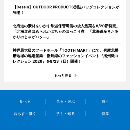
【Dessin】OUTDOOR PRODUCTS別注バッグコレクションが
登場！
北海道の素材をいかす常温保管可能の袋入惣菜を8/20新発売。
「北海道産ほめられかぼちゃのほっこり煮」「北海道産きたあ
かりのじゃがバタ―」
神戸最大級のフードホール「TOOTH MART」にて、兵庫北播
磨地域の地場産業・播州織のファッションイベント『播州織コ
レクション 2026』を8/23（日）開催！
もっと見る
食べる
見る・遊ぶ
買う
暮らす・働く
学ぶ・知る
特集