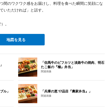
つ間のワクワク感をお届けし、料理を食べた瞬間に笑顔にな
ていただければ」と話す。
で）。
地図を見る
「但馬牛のビフカツと淡路牛の焼肉、明石
」
たこ飯の『極』弁当」
関連画像
ブル」
「兵庫の恵 17品目『農家弁当』」
関連画像