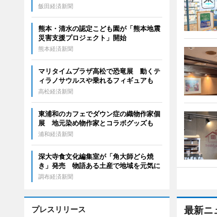
飯田経済新聞
熊本・清水の認定こども園が「熊本地震
災害支援プロジェクト」開始
熊本経済新聞
マリタイムプラザ高松で恐竜展 動くテ
ィラノサウルスや乗れるフィギュアも
高松経済新聞
東浦和のカフェでダウン症の織物作家個
展 地元染め物作家とコラボグッズも
浦和経済新聞
深大寺食文化編集室が「角大師どら焼
き」発売 物語ある土産で地域を元気に
調布経済新聞
プレスリリース
最新ニ