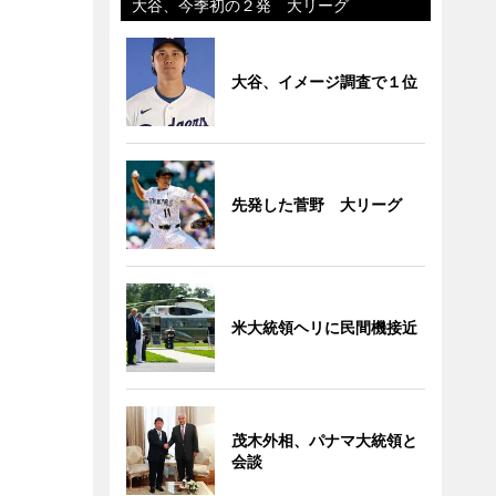
大谷、今季初の２発 大リーグ
大谷、イメージ調査で１位
先発した菅野 大リーグ
米大統領ヘリに民間機接近
茂木外相、パナマ大統領と
会談