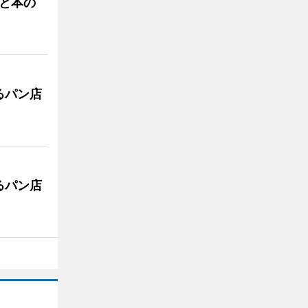
と本の
るパン店
るパン店