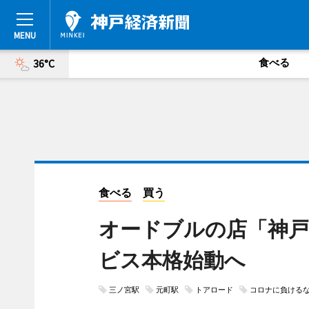
食べる
36°C
食べる
買う
オードブルの店「神
ビス本格始動へ
三ノ宮駅
元町駅
トアロード
コロナに負ける