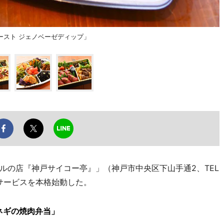
ースト ジェノベーゼディップ」
の店『神戸サイコー亭』」（神戸市中央区下山手通2、TEL
ーサービスを本格始動した。
ネギの焼肉弁当」