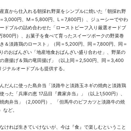
産直から仕入れる朝採れ野菜をシンプルに焼いた「朝採れ野
,000円、M＝5,800円、L＝7,800円）、ジューシーでやわ
ードブルの詰め合わせた「ローストビーフ入り厳選オードブ
同＝1万800円）、お菓子を食べて育ったスイーツポークの野菜巻
淡路鶏のロースト」（同＝5,200円、同＝7,800円、同＝
替わりのおばんざい「地産地食おばんざい盛り合わせ」、野菜の
唐揚げ＆鶏の竜田揚げ」（以上同＝2,500円、同＝3,400
オリジナルオードブルも提供する。
んだんに使った島弁当「淡路牛と淡路玉ネギの焼肉と淡路鶏
った「兵庫の恵 17品目『農家弁当』」（以上1,500円）、
肉弁当」（2,000円）、「但馬牛のビフカツと淡路牛の焼
円）など。
なければ生きていけないが、今は『食』で楽しむということ