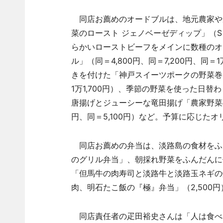
同店お薦めのオードブルは、地元農家や
菜のロースト ジェノベーゼディップ」（S＝3
らかいローストビーフをメインに数種のオ
ル」（同＝4,800円、同＝7,200円、
きを付けた「神戸スイーツポークの野菜巻き＆
1万1,700円）、季節の野菜を使った日
唐揚げとジューシーな竜田揚げ「農家野菜の
円、同＝5,100円）など。予算に応じた
同店お薦めの弁当は、淡路島の食材をふ
のグリル弁当」、朝採れ野菜をふんだんに使
「但馬牛の肉寿司と淡路牛と淡路玉ネギの焼
肉、明石たこ飯の『極』弁当」（2,500
同店責任者の疋田裕史さんは「人は食べ