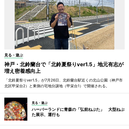
見る・遊ぶ
神戸・北鈴蘭台で「北鈴夏祭りver1.5」地元有志が
増え密着感向上
「北鈴夏祭りver1.5」が7月26日、北鈴蘭台駅近くの北山公園（神戸市
北区甲栄台2）と東側の宅地分譲地（甲栄台1）で開催される。
見る・遊ぶ
ハーバーランドに青森の「弘前ねぷた」 大型ねぷ
た展示、運行も