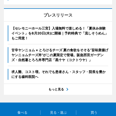
プレスリリース
【セレモニーホール三宮】入場無料で楽しめる！「夏休み体験
イベント」を8月20日(木)に開催｜予約特典で「流しそうめん」
もご用意！
甘辛ヤンニョム × とろけるチーズ 夏の食欲をそそる“旨味唐揚げ
ヤンニョムチーズ丼”がこの夏限定で登場。阪急西宮ガーデン
ズ・自然薯とろろ丼専門店「黒十ヤ（コクトウヤ）」
求人難、コスト増。それでも患者さん・スタッフ・院長を豊か
にする歯科医院へ
もっと見る
食べる
見る・遊ぶ
買う