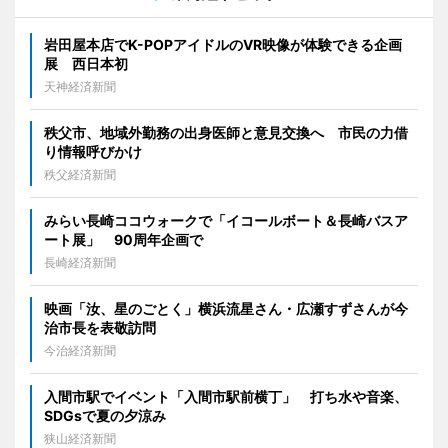
岩田屋本店でK-POPアイドルのVR映像が体験できる企画
展 西日本初
天神経済新聞
秩父市、地域外勤務の出身医師と意見交換へ 市民の力借
り情報呼びかけ
秩父経済新聞
みらい長崎ココウォークで「イコールボート＆長崎バスア
ート展」 90周年企画で
長崎経済新聞
映画「汝、星のごとく」横浜流星さん・広瀬すずさんが今
治市長を表敬訪問
今治経済新聞
入間市駅でイベント「入間市駅前横丁」 打ち水や音楽、
SDGsで夏の夕涼み
狭山経済新聞