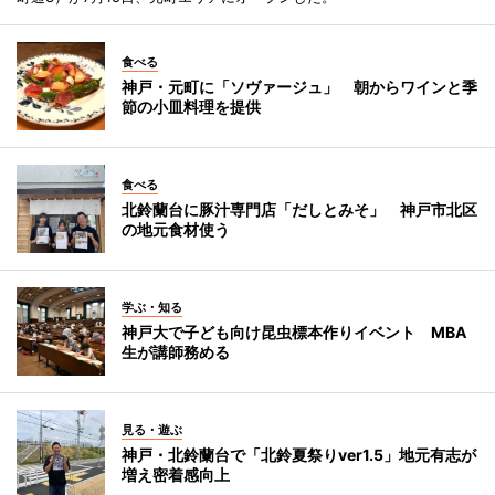
食べる
神戸・元町に「ソヴァージュ」 朝からワインと季
節の小皿料理を提供
食べる
北鈴蘭台に豚汁専門店「だしとみそ」 神戸市北区
の地元食材使う
学ぶ・知る
神戸大で子ども向け昆虫標本作りイベント MBA
生が講師務める
見る・遊ぶ
神戸・北鈴蘭台で「北鈴夏祭りver1.5」地元有志が
増え密着感向上