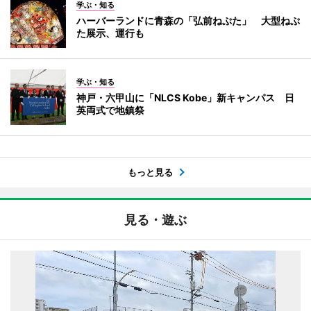
学ぶ・知る
ハーバーランドに青森の「弘前ねぷた」 大型ねぷ
た展示、運行も
学ぶ・知る
神戸・六甲山に「NLCS Kobe」新キャンパス 日
英両式で地鎮祭
もっと見る
見る・遊ぶ