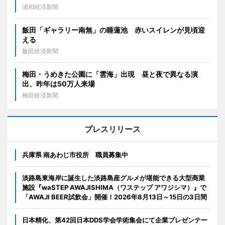
浦和経済新聞
飯田「ギャラリー南無」の睡蓮池 赤いスイレンが見頃迎
える
飯田経済新聞
梅田・うめきた公園に「雲海」出現 昼と夜で異なる演
出、昨年は50万人来場
梅田経済新聞
プレスリリース
兵庫県 南あわじ市役所 職員募集中
淡路島東海岸に誕生した淡路島産グルメが堪能できる大型商業
施設『waSTEP AWAJISHIMA（ワステップ アワジシマ）』で
「AWAJI BEER試飲会」開催！2026年8月13日～15日の3日間
日本精化、第42回日本DDS学会学術集会にて企業プレゼンテー