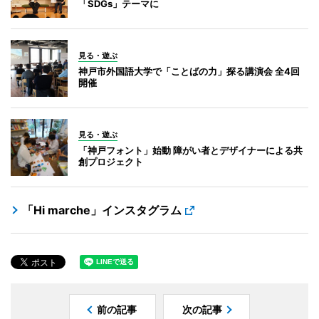
「SDGs」テーマに
見る・遊ぶ
神戸市外国語大学で「ことばの力」探る講演会 全4回
開催
見る・遊ぶ
「神戸フォント」始動 障がい者とデザイナーによる共
創プロジェクト
「Hi marche」インスタグラム
前の記事
次の記事