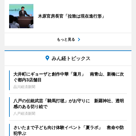
木原官房長官「拉致は現在進行形」
もっと見る
みん経トピックス
大井町にギョーザと創作中華「蓮月」 南青山、新橋に次
ぐ都内3店舗目
品川経済新聞
八戸の伝統武芸「騎馬打毬」がお守りに 新羅神社、透明
感のある切り絵で
八戸経済新聞
さいたまで子ども向け体験イベント「夏ラボ」 救命や防
犯学ぶ