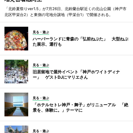
「北鈴夏祭りver1.5」が7月26日、北鈴蘭台駅近くの北山公園（神戸市
北区甲栄台2）と東側の宅地分譲地（甲栄台1）で開催される。
見る・遊ぶ
ハーバーランドに青森の「弘前ねぷた」 大型ねぷ
た展示、運行も
見る・遊ぶ
旧居留地で屋外イベント「神戸ホワイトディナ
ー」 ゲストDJにマリエさん
見る・遊ぶ
「ホテルセトレ神戸・舞子」がリニューアル 「絶
景を、体験に。」テーマに
見る・遊ぶ