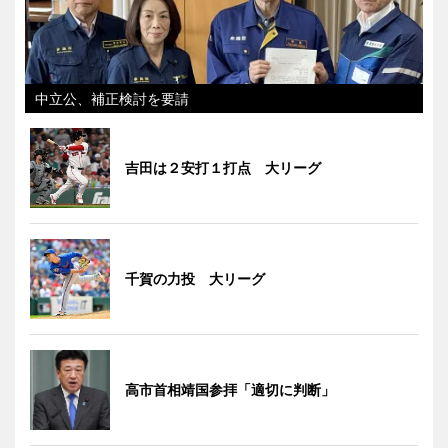
中立公、補正検討を要請
吉田は２安打１打点 大リーグ
千賀の力投 大リーグ
高市首相靖国参拝「適切に判断」