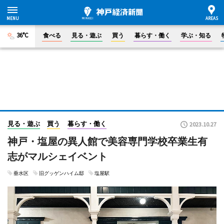
36°C
食べる
見る・遊ぶ
買う
暮らす・働く
学ぶ・知る
見る・遊ぶ
買う
暮らす・働く
2023.10.27
神戸・塩屋の異人館で美容専門学校卒業生有
志がマルシェイベント
垂水区
旧グッゲンハイム邸
塩屋駅