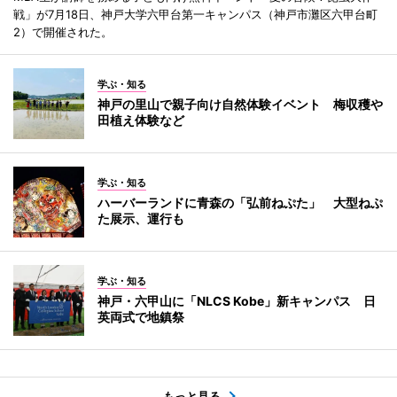
戦」が7月18日、神戸大学六甲台第一キャンパス（神戸市灘区六甲台町
2）で開催された。
学ぶ・知る
神戸の里山で親子向け自然体験イベント 梅収穫や
田植え体験など
学ぶ・知る
ハーバーランドに青森の「弘前ねぷた」 大型ねぷ
た展示、運行も
学ぶ・知る
神戸・六甲山に「NLCS Kobe」新キャンパス 日
英両式で地鎮祭
もっと見る