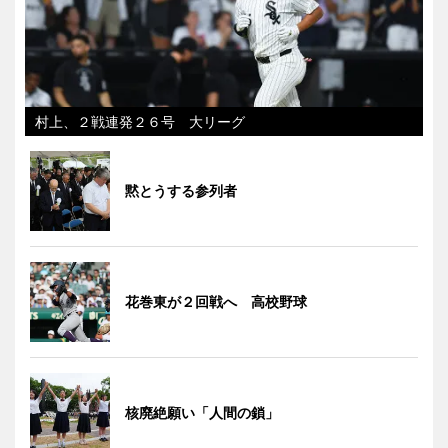
村上、２戦連発２６号 大リーグ
黙とうする参列者
花巻東が２回戦へ 高校野球
核廃絶願い「人間の鎖」