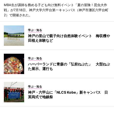
MBA生が講師を務める子ども向け無料イベント「夏の冒険！昆虫大作
戦」が7月18日、神戸大学六甲台第一キャンパス（神戸市灘区六甲台町
2）で開催された。
学ぶ・知る
神戸の里山で親子向け自然体験イベント 梅収穫や
田植え体験など
学ぶ・知る
ハーバーランドに青森の「弘前ねぷた」 大型ねぷ
た展示、運行も
学ぶ・知る
神戸・六甲山に「NLCS Kobe」新キャンパス 日
英両式で地鎮祭