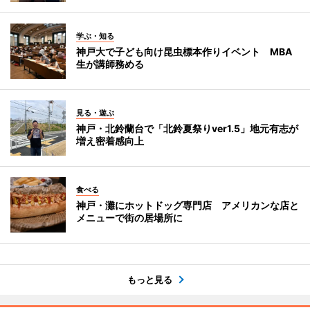
学ぶ・知る
神戸大で子ども向け昆虫標本作りイベント MBA
生が講師務める
見る・遊ぶ
神戸・北鈴蘭台で「北鈴夏祭りver1.5」地元有志が
増え密着感向上
食べる
神戸・灘にホットドッグ専門店 アメリカンな店と
メニューで街の居場所に
もっと見る