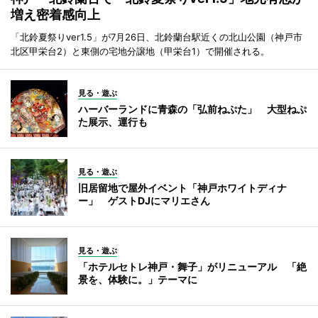
増え密着感向上
「北鈴夏祭りver1.5」が7月26日、北鈴蘭台駅近くの北山公園（神戸市
北区甲栄台2）と東側の宅地分譲地（甲栄台1）で開催される。
見る・遊ぶ
ハーバーランドに青森の「弘前ねぷた」 大型ねぷ
た展示、運行も
見る・遊ぶ
旧居留地で屋外イベント「神戸ホワイトディナ
ー」 ゲストDJにマリエさん
見る・遊ぶ
「ホテルセトレ神戸・舞子」がリニューアル 「絶
景を、体験に。」テーマに