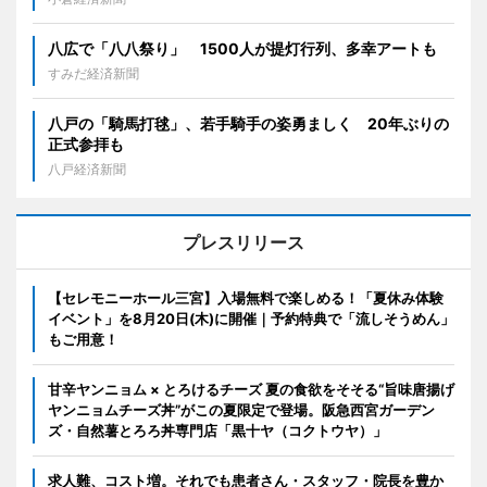
八広で「八八祭り」 1500人が提灯行列、多幸アートも
すみだ経済新聞
八戸の「騎馬打毬」、若手騎手の姿勇ましく 20年ぶりの
正式参拝も
八戸経済新聞
プレスリリース
【セレモニーホール三宮】入場無料で楽しめる！「夏休み体験
イベント」を8月20日(木)に開催｜予約特典で「流しそうめん」
もご用意！
甘辛ヤンニョム × とろけるチーズ 夏の食欲をそそる“旨味唐揚げ
ヤンニョムチーズ丼”がこの夏限定で登場。阪急西宮ガーデン
ズ・自然薯とろろ丼専門店「黒十ヤ（コクトウヤ）」
求人難、コスト増。それでも患者さん・スタッフ・院長を豊か