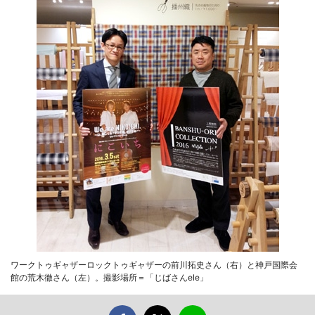
ワークトゥギャザーロックトゥギャザーの前川拓史さん（右）と神戸国際会
館の荒木徹さん（左）。撮影場所＝「じばさんele」