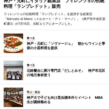
神戸・元町にイタリア総菜店 フィレンツェの伝統
料理「ランプレドット」販売
フィレンツェの伝統料理「ランプレドット」を提供する総菜店
「Mercato di Mano（メルカート・ディ・マーノ）」（神戸市中央区栄
町通3）が7月15日、元町エリアにオープンした。
食べる
神戸・元町に「ソヴァージュ」 朝からワインと季
節の小皿料理を提供
食べる
北鈴蘭台に豚汁専門店「だしとみそ」 神戸市北区
の地元食材使う
学ぶ・知る
神戸大で子ども向け昆虫標本作りイベント MBA
生が講師務める