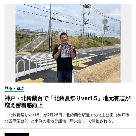
見る・遊ぶ
神戸・北鈴蘭台で「北鈴夏祭りver1.5」地元有志が
増え密着感向上
「北鈴夏祭りver1.5」が7月26日、北鈴蘭台駅近くの北山公園（神戸市
北区甲栄台2）と東側の宅地分譲地（甲栄台1）で開催される。