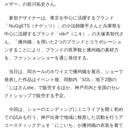
ャザー」の前川拓史さん。
参加デザイナーは、東京を中心に活躍するブランド
「NuGgETS（ナゲッツ）」の小法師隆平さんと兵庫県を
中心に活躍するブランド「niki*（ニキ）」の大塚美智代さ
ん。「播州織」を用いた2つのブランドとコラボレーショ
ンすることにより、ブランドの世界観と播州織の素材力
を、ファッションショーを通じ発信する。
当日は、同ホールのホワイエで播州織を展示。ショーで
発表した作品はイベント後、同館内「SOL」地下2階の
「じばさんele」で販売するほか、神戸市内と全国のセレ
クトショップで販売する予定。
今回は、ショーのエンディングにミニライブを開く初め
ての試みも行う。神戸出身で地域に根差した活動を行うア
コースティックデュオ「にこいち」が播州織の衣装を着て