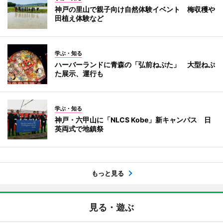
神戸の里山で親子向け自然体験イベント 梅収穫や
田植え体験など
学ぶ・知る
ハーバーランドに青森の「弘前ねぷた」 大型ねぷ
た展示、運行も
学ぶ・知る
神戸・六甲山に「NLCS Kobe」新キャンパス 日
英両式で地鎮祭
もっと見る
見る・遊ぶ