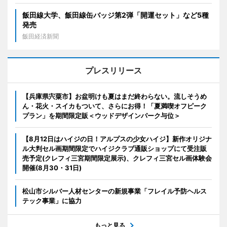
飯田線大学、飯田線缶バッジ第2弾「開運セット」など5種
発売
飯田経済新聞
プレスリリース
【兵庫県宍粟市】お盆明けも夏はまだ終わらない。流しそうめ
ん・花火・スイカもついて、さらにお得！「夏満喫オフピーク
プラン」を期間限定販＜ウッドデザインパーク与位＞
【8月12日はハイジの日！アルプスの少女ハイジ】新作オリジナ
ル大判セル画期間限定でハイジクラブ通販ショップにて受注販
売予定(クレフィ三宮期間限定展示)、クレフィ三宮セル画体験会
開催(8月30・31日)
松山市シルバー人材センターの新規事業「フレイル予防ヘルス
テック事業」に協力
もっと見る