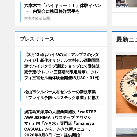
六本木で「ハイキュー！！」体験イベン
ト 内覧会に柳田将洋選手も
六本木経済新聞
プレスリリース
最新ニ
【8月12日はハイジの日！アルプスの少女
ハイジ】新作オリジナル大判セル画期間限
定でハイジクラブ通販ショップにて受注販
売予定(クレフィ三宮期間限定展示)、クレ
フィ三宮セル画体験会開催(8月30・31日)
松山市シルバー人材センターの新規事業
「フレイル予防ヘルステック事業」に協力
淡路島東海岸の大型商業施設『waSTEP
AWAJISHIMA（ワステップ アワジシ
マ）』内「かき氷」専門店「amaneya
CASUAL」から、かき氷新メニュー、
2026年8月8日（土）提供開始！