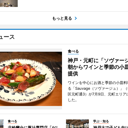
もっと見る
ュース
食べる
神戸・元町に「ソヴァ
朝からワインと季節の小
提供
ワインを中心にお酒と季節の小皿料
る「Sauvage（ソヴァージュ）」
区元町通3）が7月9日、元町エリア
した。
食べる
学ぶ・知る
北鈴蘭台に豚汁専門店「だし
神戸大で子ども向