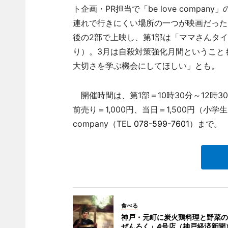
ト企画・PR担当で「be love comp
連れで行きにくい場所の一つが映画だった
後の2部で上映し、第1部は「ママさんタ
り）。3月は自殺対策強化月間ということ
大切さを学ぶ機会にしてほしい」とも。
開催時間は、第1部＝10時30分～12時3
前売り＝1,000円、当日＝1,500円（小
company（TEL
078-599-7601
）まで。
食べる
神戸・元町に炭火鶏料理と野菜の
ぜんろく」4号店（神戸経済新聞