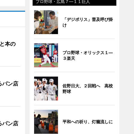
プロ野球・広島７―１１巨人
「デジポリス」普及呼び掛
け
と本の
プロ野球・オリックス１―
３楽天
るパン店
佐野日大、２回戦へ 高校
野球
平和への祈り、灯籠流しに
るパン店