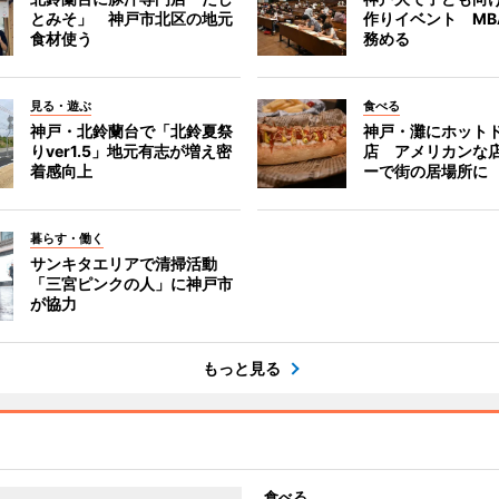
とみそ」 神戸市北区の地元
作りイベント MB
食材使う
務める
見る・遊ぶ
食べる
神戸・北鈴蘭台で「北鈴夏祭
神戸・灘にホット
りver1.5」地元有志が増え密
店 アメリカンな
着感向上
ーで街の居場所に
暮らす・働く
サンキタエリアで清掃活動
「三宮ピンクの人」に神戸市
が協力
もっと見る
食べる