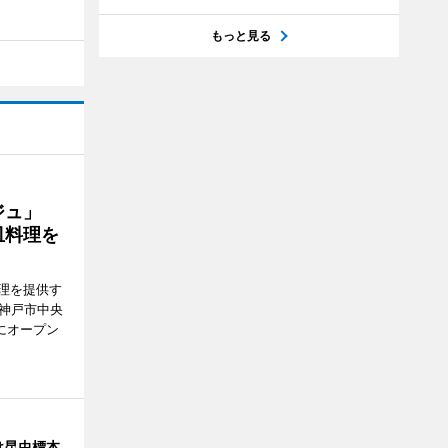
もっと見る
ージュ」
皿料理を
理を提供す
（神戸市中央
にオープン
け昆虫標本