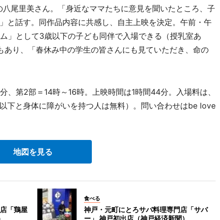
any」の八尾里美さん。「身近なママたちに意見を聞いたところ、子
」と話す。同作品内容に共感し、自主上映を決定。午前・午
イム」として3歳以下の子ども同伴で入場できる（授乳室あ
もあり、「春休み中の学生の皆さんにも見ていただき、命の
0分、第2部＝14時～16時。上映時間は1時間44分。入場料は、
学生以下と身体に障がいを持つ人は無料）。問い合わせはbe love
地図を見る
食べる
店「鶏屋
神戸・元町にとろサバ料理専門店「サバ
）
ー」 神戸初出店（神戸経済新聞）