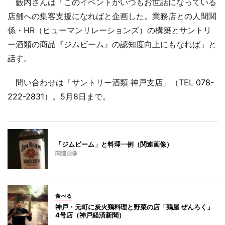
藪内さんは「このイベントがいつもお世話になっている
店舗への集客支援になればと企画した。業務店との人間関
係・HR（ヒューマンリレーションズ）の構築とサントリ
ー酒類の商品『ジムビーム』の認知度向上にもなれば」と
話す。
問い合わせは「サントリー酒類 神戸支店」（TEL
078-
222-2831
）。5月8日まで。
「ジムビーム」と料理一例（関連画像）
関連画像
食べる
神戸・元町に炭火鶏料理と野菜の店「鶏屋 ぜんろく」
4号店（神戸経済新聞）