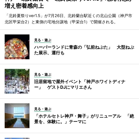
増え密着感向上
「北鈴夏祭りver1.5」が7月26日、北鈴蘭台駅近くの北山公園（神戸市
北区甲栄台2）と東側の宅地分譲地（甲栄台1）で開催される。
見る・遊ぶ
ハーバーランドに青森の「弘前ねぷた」 大型ねぷ
た展示、運行も
見る・遊ぶ
旧居留地で屋外イベント「神戸ホワイトディナ
ー」 ゲストDJにマリエさん
見る・遊ぶ
「ホテルセトレ神戸・舞子」がリニューアル 「絶
景を、体験に。」テーマに