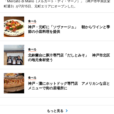
「Mercato di Mano（メルカート・ディ・マーノ）」（神戸市中央区栄
町通3）が7月15日、元町エリアにオープンした。
食べる
神戸・元町に「ソヴァージュ」 朝からワインと季
節の小皿料理を提供
食べる
北鈴蘭台に豚汁専門店「だしとみそ」 神戸市北区
の地元食材使う
食べる
神戸・灘にホットドッグ専門店 アメリカンな店と
メニューで街の居場所に
もっと見る