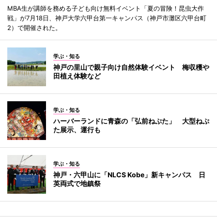
MBA生が講師を務める子ども向け無料イベント「夏の冒険！昆虫大作
戦」が7月18日、神戸大学六甲台第一キャンパス（神戸市灘区六甲台町
2）で開催された。
学ぶ・知る
神戸の里山で親子向け自然体験イベント 梅収穫や
田植え体験など
学ぶ・知る
ハーバーランドに青森の「弘前ねぷた」 大型ねぷ
た展示、運行も
学ぶ・知る
神戸・六甲山に「NLCS Kobe」新キャンパス 日
英両式で地鎮祭