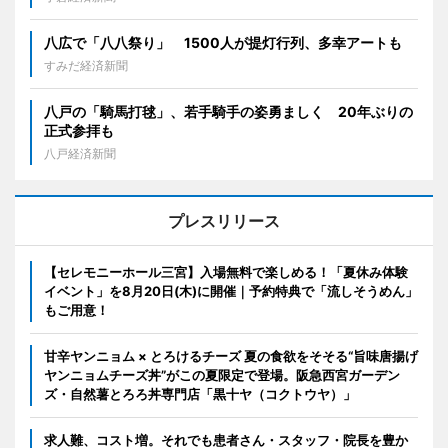
八広で「八八祭り」 1500人が提灯行列、多幸アートも
すみだ経済新聞
八戸の「騎馬打毬」、若手騎手の姿勇ましく 20年ぶりの
正式参拝も
八戸経済新聞
プレスリリース
【セレモニーホール三宮】入場無料で楽しめる！「夏休み体験
イベント」を8月20日(木)に開催｜予約特典で「流しそうめん」
もご用意！
甘辛ヤンニョム × とろけるチーズ 夏の食欲をそそる“旨味唐揚げ
ヤンニョムチーズ丼”がこの夏限定で登場。阪急西宮ガーデン
ズ・自然薯とろろ丼専門店「黒十ヤ（コクトウヤ）」
求人難、コスト増。それでも患者さん・スタッフ・院長を豊か