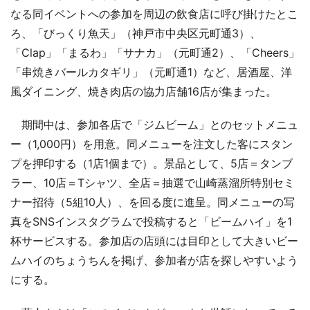
なる同イベントへの参加を周辺の飲食店に呼び掛けたとこ
ろ、「びっくり魚天」（神戸市中央区元町通3）、
「Clap」「まるわ」「サナカ」（元町通2）、「Cheers」
「串焼きバールカタギリ」（元町通1）など、居酒屋、洋
風ダイニング、焼き肉店の協力店舗16店が集まった。
期間中は、参加各店で「ジムビーム」とのセットメニュ
ー（1,000円）を用意。同メニューを注文した客にスタン
プを押印する（1店1個まで）。景品として、5店＝タンブ
ラー、10店＝Tシャツ、全店＝抽選で山崎蒸溜所特別セミ
ナー招待（5組10人）、を回る度に進呈。同メニューの写
真をSNSインスタグラムで投稿すると「ビームハイ」を1
杯サービスする。参加店の店頭には目印として大きいビー
ムハイのちょうちんを掲げ、参加者が店を探しやすいよう
にする。