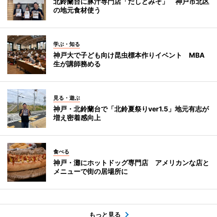
北鈴蘭台に豚汁専門店「だしとみそ」 神戸市北区
の地元食材使う
学ぶ・知る
神戸大で子ども向け昆虫標本作りイベント MBA
生が講師務める
見る・遊ぶ
神戸・北鈴蘭台で「北鈴夏祭りver1.5」地元有志が
増え密着感向上
食べる
神戸・灘にホットドッグ専門店 アメリカンな店と
メニューで街の居場所に
もっと見る