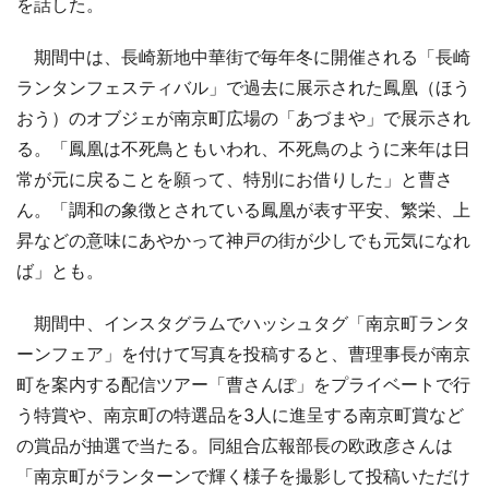
を話した。
期間中は、長崎新地中華街で毎年冬に開催される「長崎
ランタンフェスティバル」で過去に展示された鳳凰（ほう
おう）のオブジェが南京町広場の「あづまや」で展示され
る。「鳳凰は不死鳥ともいわれ、不死鳥のように来年は日
常が元に戻ることを願って、特別にお借りした」と曹さ
ん。「調和の象徴とされている鳳凰が表す平安、繁栄、上
昇などの意味にあやかって神戸の街が少しでも元気になれ
ば」とも。
期間中、インスタグラムでハッシュタグ「南京町ランタ
ーンフェア」を付けて写真を投稿すると、曹理事長が南京
町を案内する配信ツアー「曹さんぽ」をプライベートで行
う特賞や、南京町の特選品を3人に進呈する南京町賞など
の賞品が抽選で当たる。同組合広報部長の欧政彦さんは
「南京町がランターンで輝く様子を撮影して投稿いただけ