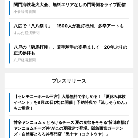
関門海峡花火大会、無料エリアなしの門司側をライブ配信
小倉経済新聞
八広で「八八祭り」 1500人が提灯行列、多幸アートも
すみだ経済新聞
八戸の「騎馬打毬」、若手騎手の姿勇ましく 20年ぶりの
正式参拝も
八戸経済新聞
プレスリリース
【セレモニーホール三宮】入場無料で楽しめる！「夏休み体験
イベント」を8月20日(木)に開催｜予約特典で「流しそうめん」
もご用意！
甘辛ヤンニョム × とろけるチーズ 夏の食欲をそそる“旨味唐揚げ
ヤンニョムチーズ丼”がこの夏限定で登場。阪急西宮ガーデン
ズ・自然薯とろろ丼専門店「黒十ヤ（コクトウヤ）」