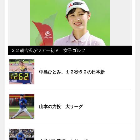
２２歳吉沢がツアー初Ｖ 女子ゴルフ
中島ひとみ、１２秒６２の日本新
山本の力投 大リーグ