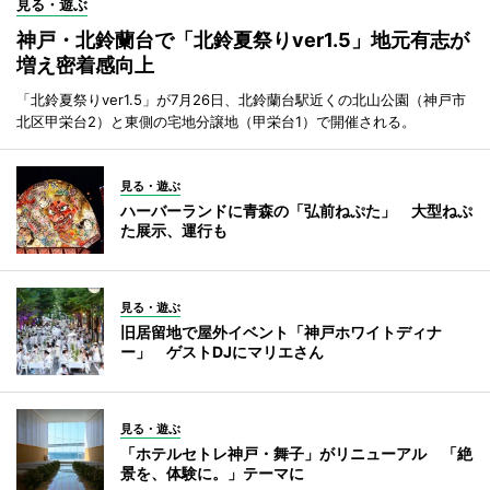
見る・遊ぶ
神戸・北鈴蘭台で「北鈴夏祭りver1.5」地元有志が
増え密着感向上
「北鈴夏祭りver1.5」が7月26日、北鈴蘭台駅近くの北山公園（神戸市
北区甲栄台2）と東側の宅地分譲地（甲栄台1）で開催される。
見る・遊ぶ
ハーバーランドに青森の「弘前ねぷた」 大型ねぷ
た展示、運行も
見る・遊ぶ
旧居留地で屋外イベント「神戸ホワイトディナ
ー」 ゲストDJにマリエさん
見る・遊ぶ
「ホテルセトレ神戸・舞子」がリニューアル 「絶
景を、体験に。」テーマに