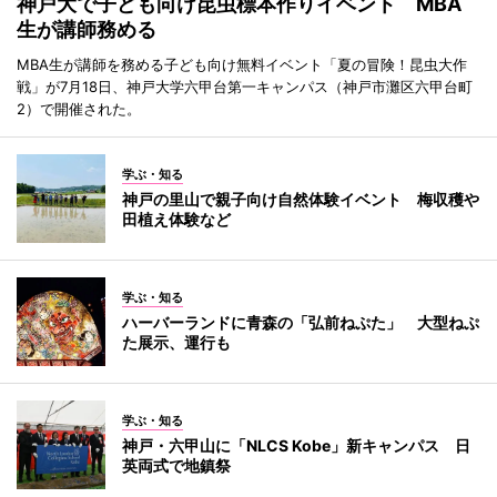
神戸大で子ども向け昆虫標本作りイベント MBA
生が講師務める
MBA生が講師を務める子ども向け無料イベント「夏の冒険！昆虫大作
戦」が7月18日、神戸大学六甲台第一キャンパス（神戸市灘区六甲台町
2）で開催された。
学ぶ・知る
神戸の里山で親子向け自然体験イベント 梅収穫や
田植え体験など
学ぶ・知る
ハーバーランドに青森の「弘前ねぷた」 大型ねぷ
た展示、運行も
学ぶ・知る
神戸・六甲山に「NLCS Kobe」新キャンパス 日
英両式で地鎮祭