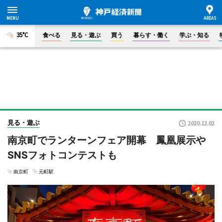
35°C
食べる
見る・遊ぶ
買う
暮らす・働く
学ぶ・知る
見る・遊ぶ
2020.12.02
南京町でランターンフェア開幕 鳳凰展示や
SNSフォトコンテストも
南京町
元町駅