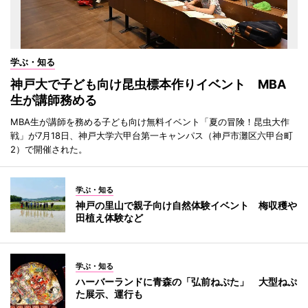
学ぶ・知る
神戸大で子ども向け昆虫標本作りイベント MBA
生が講師務める
MBA生が講師を務める子ども向け無料イベント「夏の冒険！昆虫大作
戦」が7月18日、神戸大学六甲台第一キャンパス（神戸市灘区六甲台町
2）で開催された。
学ぶ・知る
神戸の里山で親子向け自然体験イベント 梅収穫や
田植え体験など
学ぶ・知る
ハーバーランドに青森の「弘前ねぷた」 大型ねぷ
た展示、運行も