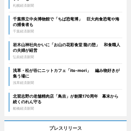
札幌経済新聞
千葉県立中央博物館で「ちば恐竜博」 巨大肉食恐竜や海
の捕食者も
千葉経済新聞
岩木山神社向かいに「お山の花彩食堂 龍の憩」 和食職人
の夫婦が経営
弘前経済新聞
浅草・松が谷にニットカフェ「ito-mori」 編み物好きが
集う場に
浅草経済新聞
北習志野の老舗精肉店「鳥吉」が創業170周年 幕末から
続くのれん守る
船橋経済新聞
プレスリリース