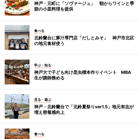
神戸・元町に「ソヴァージュ」 朝からワインと季
節の小皿料理を提供
食べる
北鈴蘭台に豚汁専門店「だしとみそ」 神戸市北区
の地元食材使う
学ぶ・知る
神戸大で子ども向け昆虫標本作りイベント MBA
生が講師務める
見る・遊ぶ
神戸・北鈴蘭台で「北鈴夏祭りver1.5」地元有志が
増え密着感向上
食べる