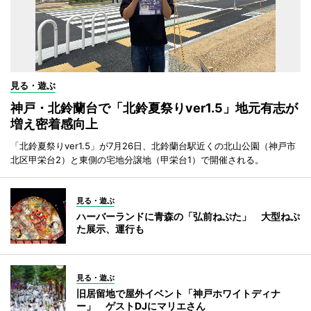
見る・遊ぶ
神戸・北鈴蘭台で「北鈴夏祭りver1.5」地元有志が
増え密着感向上
「北鈴夏祭りver1.5」が7月26日、北鈴蘭台駅近くの北山公園（神戸市
北区甲栄台2）と東側の宅地分譲地（甲栄台1）で開催される。
見る・遊ぶ
ハーバーランドに青森の「弘前ねぷた」 大型ねぷ
た展示、運行も
見る・遊ぶ
旧居留地で屋外イベント「神戸ホワイトディナ
ー」 ゲストDJにマリエさん