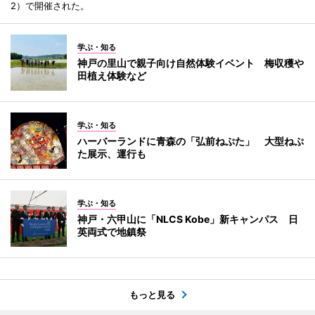
2）で開催された。
学ぶ・知る
神戸の里山で親子向け自然体験イベント 梅収穫や
田植え体験など
学ぶ・知る
ハーバーランドに青森の「弘前ねぷた」 大型ねぷ
た展示、運行も
学ぶ・知る
神戸・六甲山に「NLCS Kobe」新キャンパス 日
英両式で地鎮祭
もっと見る