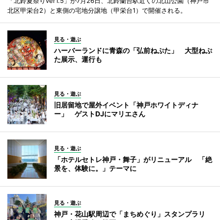
「北鈴夏祭りver1.5」が7月26日、北鈴蘭台駅近くの北山公園（神戸市
北区甲栄台2）と東側の宅地分譲地（甲栄台1）で開催される。
見る・遊ぶ
ハーバーランドに青森の「弘前ねぷた」 大型ねぷ
た展示、運行も
見る・遊ぶ
旧居留地で屋外イベント「神戸ホワイトディナ
ー」 ゲストDJにマリエさん
見る・遊ぶ
「ホテルセトレ神戸・舞子」がリニューアル 「絶
景を、体験に。」テーマに
見る・遊ぶ
神戸・花山駅周辺で「まちめぐり」スタンプラリ