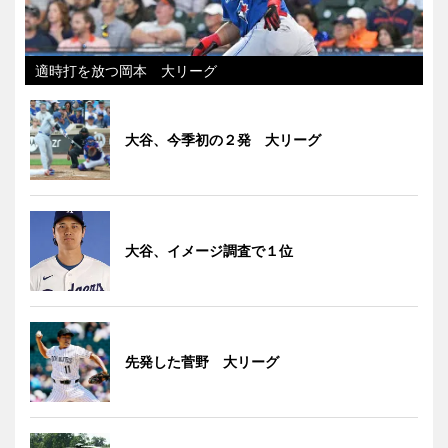
適時打を放つ岡本 大リーグ
大谷、今季初の２発 大リーグ
大谷、イメージ調査で１位
先発した菅野 大リーグ