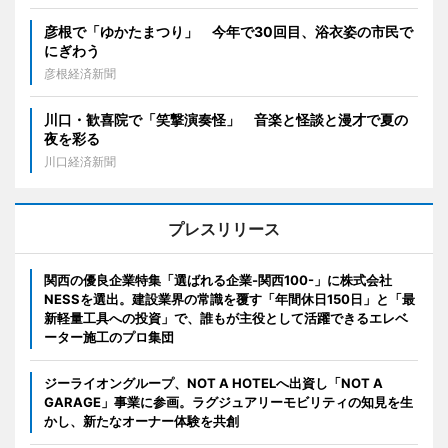
彦根で「ゆかたまつり」 今年で30回目、浴衣姿の市民で
にぎわう
彦根経済新聞
川口・歓喜院で「笑撃演奏怪」 音楽と怪談と漫才で夏の
夜を彩る
川口経済新聞
プレスリリース
関西の優良企業特集「選ばれる企業-関西100-」に株式会社
NESSを選出。建設業界の常識を覆す「年間休日150日」と「最
新軽量工具への投資」で、誰もが主役として活躍できるエレベ
ーター施工のプロ集団
ジーライオングループ、NOT A HOTELへ出資し「NOT A
GARAGE」事業に参画。ラグジュアリーモビリティの知見を生
かし、新たなオーナー体験を共創