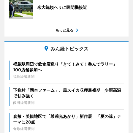
米大統領ヘリに民間機接近
もっと見る
みん経トピックス
福島駅周辺で飲食店巡り「きて！みて！呑んでラリー」
100店舗参加へ
福島経済新聞
下條村「岡本ファーム」、黒スイカ収穫最盛期 少雨高温
で甘み強く
飯田経済新聞
倉敷・美観地区で「希莉光あかり」新作展 「夏の涼」テ
ーマに28点
倉敷経済新聞