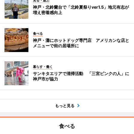
見る・遊ぶ
神戸・北鈴蘭台で「北鈴夏祭りver1.5」地元有志が
増え密着感向上
食べる
神戸・灘にホットドッグ専門店 アメリカンな店と
メニューで街の居場所に
暮らす・働く
サンキタエリアで清掃活動 「三宮ピンクの人」に
神戸市が協力
もっと見る
食べる