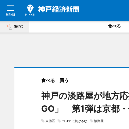
食べる
36°C
食べる
買う
神戸の淡路屋が地方応
GO」 第1弾は京都
東灘区
コロナに負けるな
淡路屋