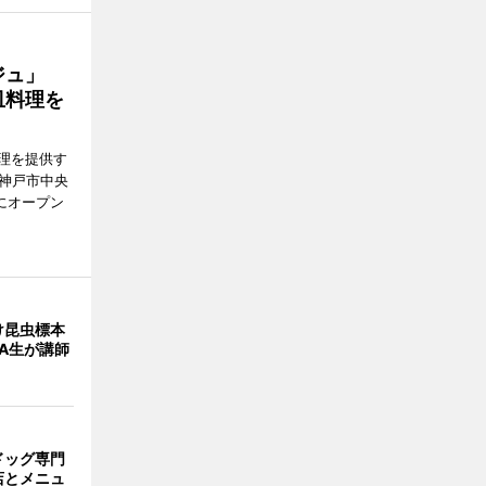
ージュ」
皿料理を
理を提供す
（神戸市中央
にオープン
け昆虫標本
A生が講師
ドッグ専門
店とメニュ