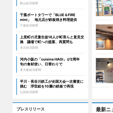
狭山経済新聞
千葉ポートタワーで「BLUE＆FIRE
mini」 地元店が鉄板焼き料理提供
千葉経済新聞
上里町の児童生徒16人が町長らと意見交
換 議場で町への提案、再質問も
本庄経済新聞
河内小阪の「cuisine HAGI」が2周年
旬の食材使い、日替わりで
東大阪経済新聞
平川・長谷川鉄工が全国大会一次審査に
挑む 浮世絵を10層の鉄板で再現
弘前経済新聞
プレスリリース
最新ニ