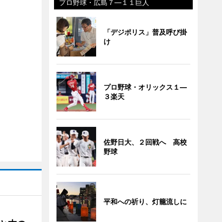
プロ野球・広島７―１１巨人
「デジポリス」普及呼び掛
け
プロ野球・オリックス１―
３楽天
佐野日大、２回戦へ 高校
野球
平和への祈り、灯籠流しに