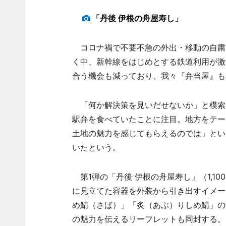
「丹後 伊根の舟屋寿し」
コロナ禍で不要不急の外出・移動の自粛
く中、新幹線をはじめとする鉄道利用が激
合う機会も減っており、我々『弁当屋』も
「何か解決策を見いだせないか」と模索
駅弁を食べていたことに注目。地方をテー
土地の魅力を感じてもらえるのでは」とい
いたという。
第1弾の「丹後 伊根の舟屋寿し」（1,1
に見立てた容器を外装から引き出すイメー
め鯖（さば）」「炙（あぶ）りしめ鯖」の
の魅力を伝えるリーフレットも同封する。