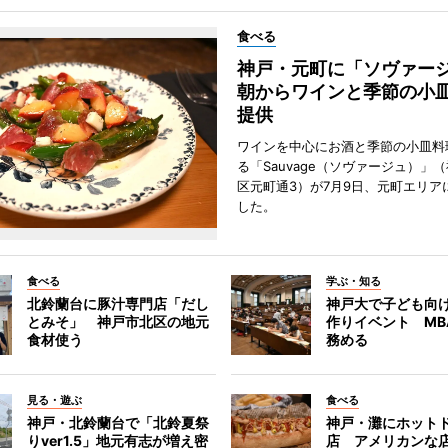
食べる
神戸・元町に「ソヴァ
朝からワインと季節の小
提供
ワインを中心にお酒と季節の小皿料
る「Sauvage（ソヴァージュ）」
区元町通3）が7月9日、元町エリア
した。
食べる
学ぶ・知る
北鈴蘭台に豚汁専門店「だし
神戸大で子ども向
とみそ」 神戸市北区の地元
作りイベント MB
食材使う
務める
見る・遊ぶ
食べる
神戸・北鈴蘭台で「北鈴夏祭
神戸・灘にホット
りver1.5」地元有志が増え密
店 アメリカンな