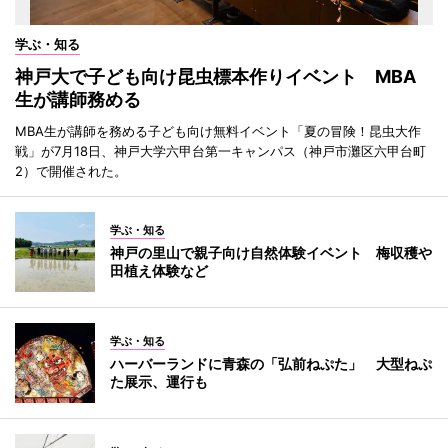
学ぶ・知る
神戸大で子ども向け昆虫標本作りイベント MBA
生が講師務める
MBA生が講師を務める子ども向け無料イベント「夏の冒険！昆虫大作
戦」が7月18日、神戸大学六甲台第一キャンパス（神戸市灘区六甲台町
2）で開催された。
学ぶ・知る
神戸の里山で親子向け自然体験イベント 梅収穫や
田植え体験など
学ぶ・知る
ハーバーランドに青森の「弘前ねぷた」 大型ねぷ
た展示、運行も