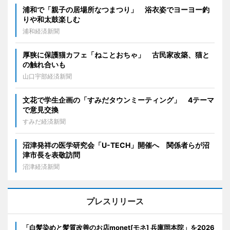
浦和で「親子の居場所なつまつり」 浴衣姿でヨーヨー釣
りや和太鼓楽しむ
浦和経済新聞
厚狭に保護猫カフェ「ねことおちゃ」 古民家改築、猫と
の触れ合いも
山口宇部経済新聞
文花で学生企画の「すみだタウンミーティング」 4テーマ
で意見交換
すみだ経済新聞
沼津発祥の医学研究会「U-TECH」開催へ 関係者らが沼
津市長を表敬訪問
沼津経済新聞
プレスリリース
「白髪染めと髪質改善のお店monet[モネ] 兵庫岡本院」を2026