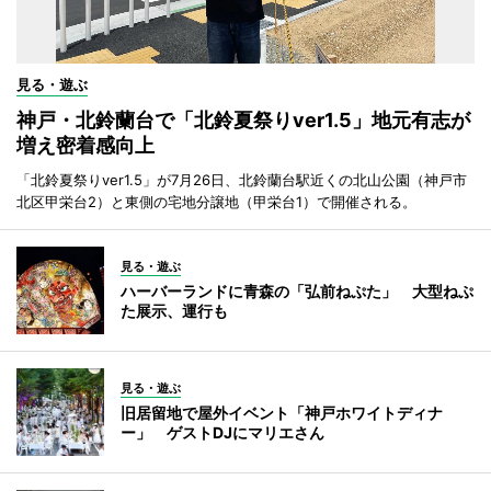
見る・遊ぶ
神戸・北鈴蘭台で「北鈴夏祭りver1.5」地元有志が
増え密着感向上
「北鈴夏祭りver1.5」が7月26日、北鈴蘭台駅近くの北山公園（神戸市
北区甲栄台2）と東側の宅地分譲地（甲栄台1）で開催される。
見る・遊ぶ
ハーバーランドに青森の「弘前ねぷた」 大型ねぷ
た展示、運行も
見る・遊ぶ
旧居留地で屋外イベント「神戸ホワイトディナ
ー」 ゲストDJにマリエさん