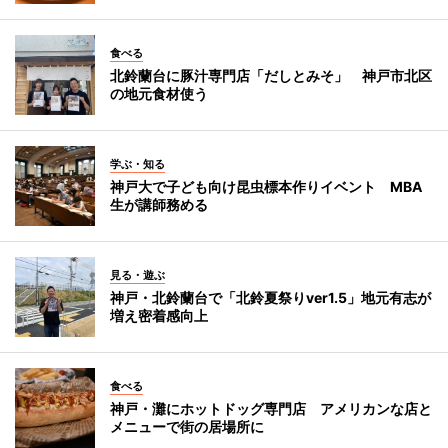
食べる
北鈴蘭台に豚汁専門店「だしとみそ」 神戸市北区
の地元食材使う
学ぶ・知る
神戸大で子ども向け昆虫標本作りイベント MBA
生が講師務める
見る・遊ぶ
神戸・北鈴蘭台で「北鈴夏祭りver1.5」地元有志が
増え密着感向上
食べる
神戸・灘にホットドッグ専門店 アメリカンな店と
メニューで街の居場所に