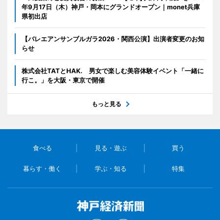
年9月17日（木）神戸・岡本にグランドオープン｜monet兵庫
県初出店
【バレエアンサンブルガラ2026・関西公演】出演者変更のお知
らせ
株式会社TATとHAK. 男女で楽しむ美容体験イベント「一緒に
行こ。」を大阪・東京で開催
もっと見る
食べる
見る・遊ぶ
買う
暮らす・働く
学ぶ・知る
特集