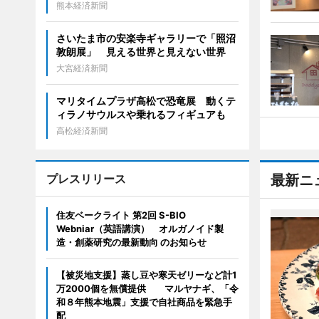
熊本経済新聞
さいたま市の安楽寺ギャラリーで「照沼
敦朗展」 見える世界と見えない世界
大宮経済新聞
マリタイムプラザ高松で恐竜展 動くテ
ィラノサウルスや乗れるフィギュアも
高松経済新聞
プレスリリース
最新ニ
住友ベークライト 第2回 S-BIO
Webniar（英語講演） オルガノイド製
造・創薬研究の最新動向 のお知らせ
【被災地支援】蒸し豆や寒天ゼリーなど計1
万2000個を無償提供 マルヤナギ、「令
和８年熊本地震」支援で自社商品を緊急手
配