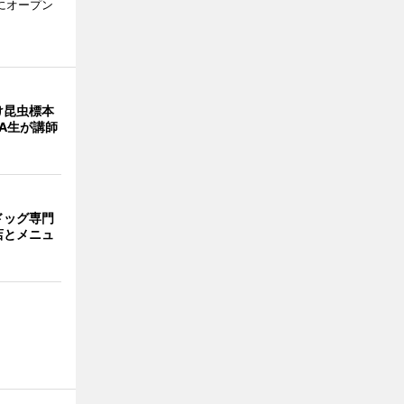
にオープン
け昆虫標本
A生が講師
ドッグ専門
店とメニュ