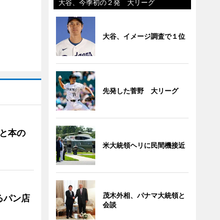
大谷、今季初の２発 大リーグ
大谷、イメージ調査で１位
先発した菅野 大リーグ
と本の
米大統領ヘリに民間機接近
茂木外相、パナマ大統領と
るパン店
会談