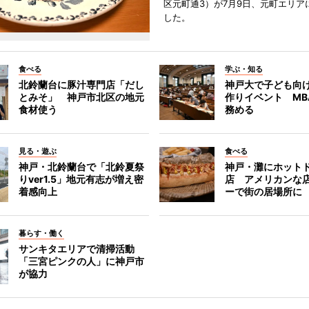
区元町通3）が7月9日、元町エリア
した。
食べる
学ぶ・知る
北鈴蘭台に豚汁専門店「だし
神戸大で子ども向
とみそ」 神戸市北区の地元
作りイベント MB
食材使う
務める
見る・遊ぶ
食べる
神戸・北鈴蘭台で「北鈴夏祭
神戸・灘にホット
りver1.5」地元有志が増え密
店 アメリカンな
着感向上
ーで街の居場所に
暮らす・働く
サンキタエリアで清掃活動
「三宮ピンクの人」に神戸市
が協力