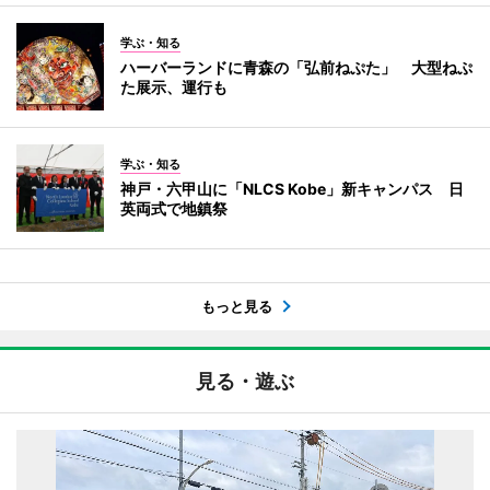
学ぶ・知る
ハーバーランドに青森の「弘前ねぷた」 大型ねぷ
た展示、運行も
学ぶ・知る
神戸・六甲山に「NLCS Kobe」新キャンパス 日
英両式で地鎮祭
もっと見る
見る・遊ぶ