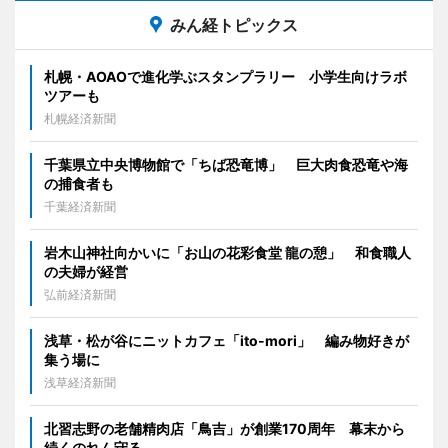
みん経トピックス
札幌・AOAOで進化学ぶスタンプラリー 小学生向けラボ
ツアーも
札幌経済新聞
千葉県立中央博物館で「ちば恐竜博」 巨大肉食恐竜や海
の捕食者も
千葉経済新聞
岩木山神社向かいに「お山の花彩食堂 龍の憩」 和食職人
の夫婦が経営
弘前経済新聞
浅草・松が谷にニットカフェ「ito-mori」 編み物好きが
集う場に
浅草経済新聞
北習志野の老舗精肉店「鳥吉」が創業170周年 幕末から
続くのれん守る