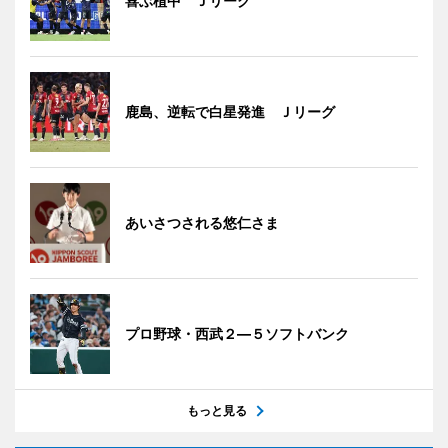
喜ぶ植中 Ｊリーグ
鹿島、逆転で白星発進 Ｊリーグ
あいさつされる悠仁さま
プロ野球・西武２―５ソフトバンク
もっと見る