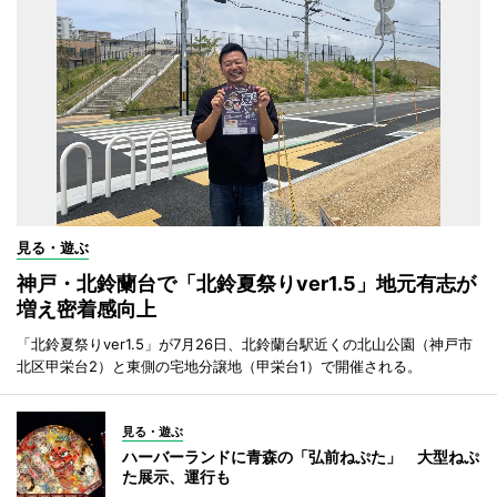
見る・遊ぶ
神戸・北鈴蘭台で「北鈴夏祭りver1.5」地元有志が
増え密着感向上
「北鈴夏祭りver1.5」が7月26日、北鈴蘭台駅近くの北山公園（神戸市
北区甲栄台2）と東側の宅地分譲地（甲栄台1）で開催される。
見る・遊ぶ
ハーバーランドに青森の「弘前ねぷた」 大型ねぷ
た展示、運行も