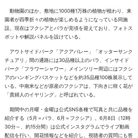
動物園のほか、敷地に1000種1万株の植物が植わり、来
園者が四季折々の植物が楽しめるようになっている同施
設。現在はフクシアとバラが見頃を迎えており、フォトス
ポットや解説パネルを設けている。
アウトサイドパーク「アクアバレー」「オッターサンク
チュアリ」間の通路には30品種以上のバラ、インサイド
パーク「フラワーシャワー」メインツリー周辺にはフクシ
アのハンギングバスケットなどを約35品種100株展示して
いる。中南米などが原産のフクシアは、下向きに咲く花が
「貴婦人のイヤリング」と呼ばれている。
期間中の月曜・金曜は公式SNS各種で写真と共に品種を
紹介する（5月＝バラ、6月＝フクシア）。6月8日（12時
30分～、約15分間）は公式インスタグラムでライブ動画
配信を行い、開花情報などを紹介し、視聴者の質問にも答