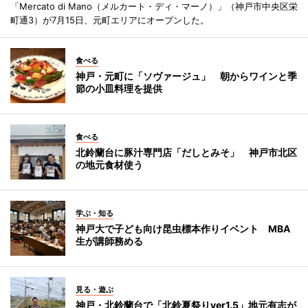
「Mercato di Mano（メルカート・ディ・マーノ）」（神戸市中央区栄
町通3）が7月15日、元町エリアにオープンした。
食べる
神戸・元町に「ソヴァージュ」 朝からワインと季
節の小皿料理を提供
食べる
北鈴蘭台に豚汁専門店「だしとみそ」 神戸市北区
の地元食材使う
学ぶ・知る
神戸大で子ども向け昆虫標本作りイベント MBA
生が講師務める
見る・遊ぶ
神戸・北鈴蘭台で「北鈴夏祭りver1.5」地元有志が