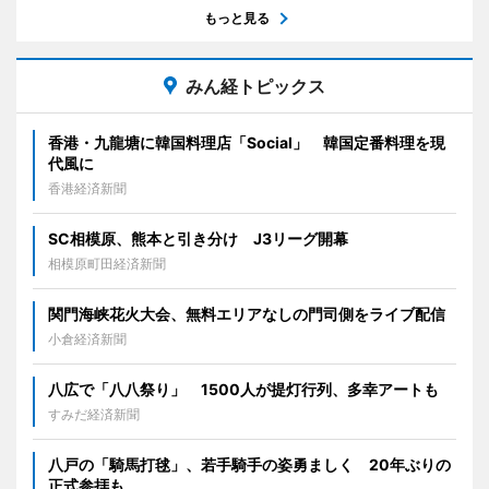
もっと見る
みん経トピックス
香港・九龍塘に韓国料理店「Social」 韓国定番料理を現
代風に
香港経済新聞
SC相模原、熊本と引き分け J3リーグ開幕
相模原町田経済新聞
関門海峡花火大会、無料エリアなしの門司側をライブ配信
小倉経済新聞
八広で「八八祭り」 1500人が提灯行列、多幸アートも
すみだ経済新聞
八戸の「騎馬打毬」、若手騎手の姿勇ましく 20年ぶりの
正式参拝も