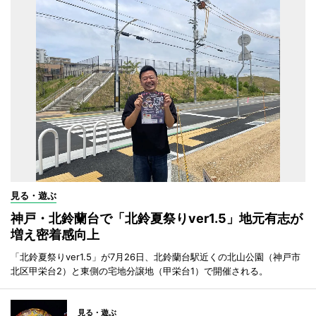
見る・遊ぶ
神戸・北鈴蘭台で「北鈴夏祭りver1.5」地元有志が
増え密着感向上
「北鈴夏祭りver1.5」が7月26日、北鈴蘭台駅近くの北山公園（神戸市
北区甲栄台2）と東側の宅地分譲地（甲栄台1）で開催される。
見る・遊ぶ