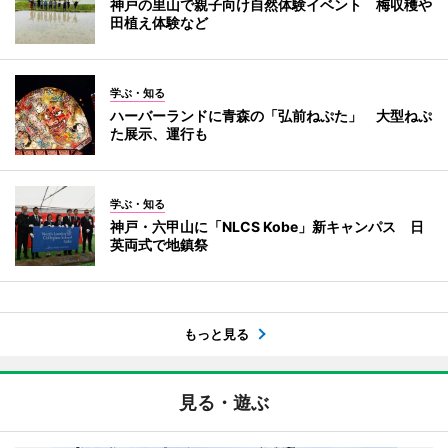
神戸の里山で親子向け自然体験イベント 梅収穫や
田植え体験など
学ぶ・知る
ハーバーランドに青森の「弘前ねぷた」 大型ねぷ
た展示、運行も
学ぶ・知る
神戸・六甲山に「NLCS Kobe」新キャンパス 日
英両式で地鎮祭
もっと見る
見る・遊ぶ