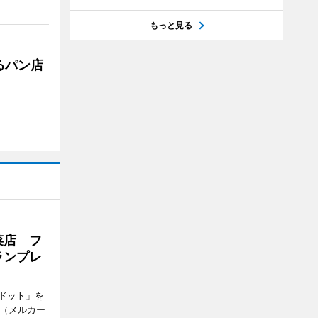
もっと見る
るパン店
菜店 フ
ランプレ
ドット」を
no（メルカー