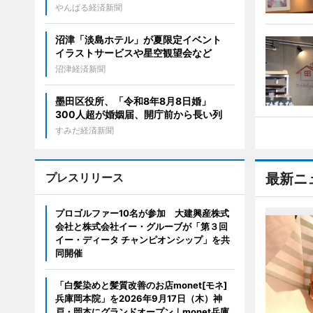
やんばる経済新聞
沼津「淡島ホテル」が夏限定イベント
イラストサービスや星空観望会など
沼津経済新聞
墨田区役所、「令和8年8月8日婚」
300人超が婚姻届、開庁前から長い列
すみだ経済新聞
プレスリリース
最新ニ
プロゴルファー10名が参加 大建興産株式
会社と株式会社イー・グルーブが「第３回
イー・ディータ チャンピオンシップ」を共
同開催
「白髪染めと髪質改善のお店monet[モネ]
兵庫岡本院」を2026年9月17日（木）神
戸・岡本にグランドオープン｜monet兵庫