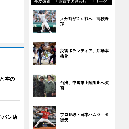
長友佑都、Ｆ東京で現役続行 Ｊリーグ
大分商が２回戦へ 高校野
球
災害ボランティア、活動本
格化
と本の
台湾、中国軍上陸阻止へ演
習
プロ野球・日本ハム０―６
るパン店
楽天