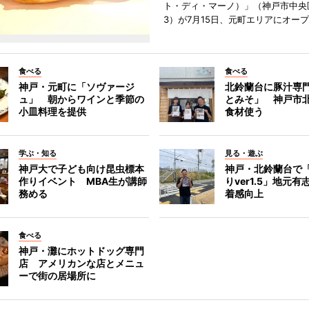
ト・ディ・マーノ）」（神戸市中央
3）が7月15日、元町エリアにオー
食べる
食べる
神戸・元町に「ソヴァージ
北鈴蘭台に豚汁専
ュ」 朝からワインと季節の
とみそ」 神戸市
小皿料理を提供
食材使う
学ぶ・知る
見る・遊ぶ
神戸大で子ども向け昆虫標本
神戸・北鈴蘭台で
作りイベント MBA生が講師
りver1.5」地元
務める
着感向上
食べる
神戸・灘にホットドッグ専門
店 アメリカンな店とメニュ
ーで街の居場所に