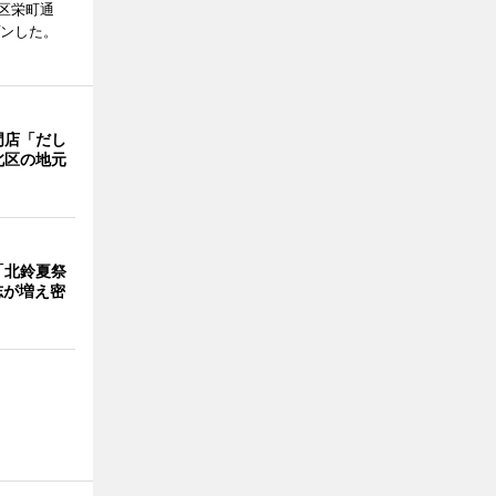
区栄町通
プンした。
門店「だし
北区の地元
「北鈴夏祭
有志が増え密