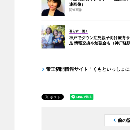
連画像）
関連画像
暮らす・働く
神戸でダウン症児親子向け療育サ
足 情報交換や勉強会も（神戸経
帝王切開情報サイト「くもといっしょに
前の