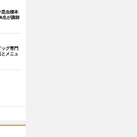
け昆虫標本
A生が講師
ドッグ専門
店とメニュ