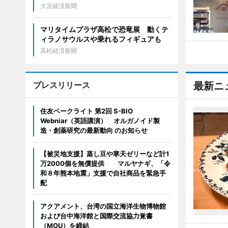
大宮経済新聞
マリタイムプラザ高松で恐竜展 動くテ
ィラノサウルスや乗れるフィギュアも
高松経済新聞
プレスリリース
最新ニ
住友ベークライト 第2回 S-BIO
Webniar（英語講演） オルガノイド製
造・創薬研究の最新動向 のお知らせ
【被災地支援】蒸し豆や寒天ゼリーなど計1
万2000個を無償提供 マルヤナギ、「令
和８年熊本地震」支援で自社商品を緊急手
配
アクアメント、台湾の国立海洋生物博物館
および台中海洋館と国際交流協力覚書
（MOU）を締結