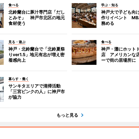
食べる
学ぶ・知る
北鈴蘭台に豚汁専門店「だし
神戸大で子ども向
とみそ」 神戸市北区の地元
作りイベント MB
食材使う
務める
見る・遊ぶ
食べる
神戸・北鈴蘭台で「北鈴夏祭
神戸・灘にホット
りver1.5」地元有志が増え密
店 アメリカンな
着感向上
ーで街の居場所に
暮らす・働く
サンキタエリアで清掃活動
「三宮ピンクの人」に神戸市
が協力
もっと見る