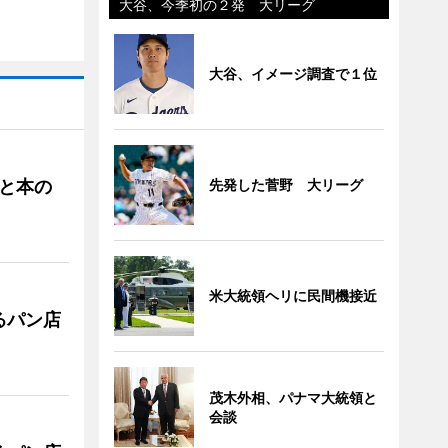
大谷、今季初の２発 大リーグ
大谷、イメージ調査で１位
と本の
先発した菅野 大リーグ
米大統領ヘリに民間機接近
るパン店
茂木外相、パナマ大統領と
会談