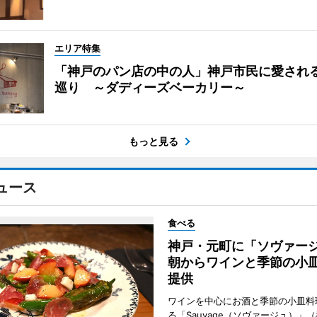
エリア特集
「神戸のパン店の中の人」神戸市民に愛され
巡り ～ダディーズベーカリー～
もっと見る
ュース
食べる
神戸・元町に「ソヴァ
朝からワインと季節の小
提供
ワインを中心にお酒と季節の小皿料
る「Sauvage（ソヴァージュ）」