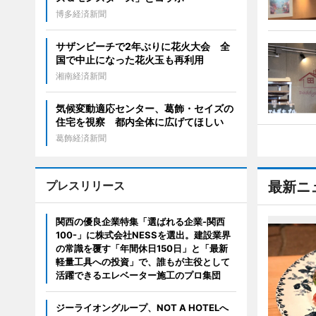
博多経済新聞
サザンビーチで2年ぶりに花火大会 全
国で中止になった花火玉も再利用
湘南経済新聞
気候変動適応センター、葛飾・セイズの
住宅を視察 都内全体に広げてほしい
葛飾経済新聞
プレスリリース
最新ニ
関西の優良企業特集「選ばれる企業-関西
100-」に株式会社NESSを選出。建設業界
の常識を覆す「年間休日150日」と「最新
軽量工具への投資」で、誰もが主役として
活躍できるエレベーター施工のプロ集団
ジーライオングループ、NOT A HOTELへ