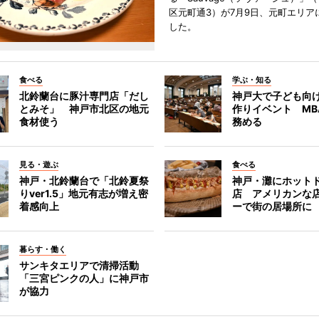
区元町通3）が7月9日、元町エリア
した。
食べる
学ぶ・知る
北鈴蘭台に豚汁専門店「だし
神戸大で子ども向
とみそ」 神戸市北区の地元
作りイベント MB
食材使う
務める
見る・遊ぶ
食べる
神戸・北鈴蘭台で「北鈴夏祭
神戸・灘にホット
りver1.5」地元有志が増え密
店 アメリカンな
着感向上
ーで街の居場所に
暮らす・働く
サンキタエリアで清掃活動
「三宮ピンクの人」に神戸市
が協力