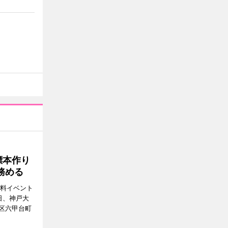
標本作り
務める
無料イベント
日、神戸大
区六甲台町