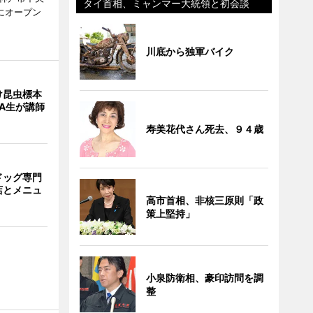
タイ首相、ミャンマー大統領と初会談
にオープン
川底から独軍バイク
け昆虫標本
A生が講師
寿美花代さん死去、９４歳
ドッグ専門
店とメニュ
高市首相、非核三原則「政
策上堅持」
小泉防衛相、豪印訪問を調
整