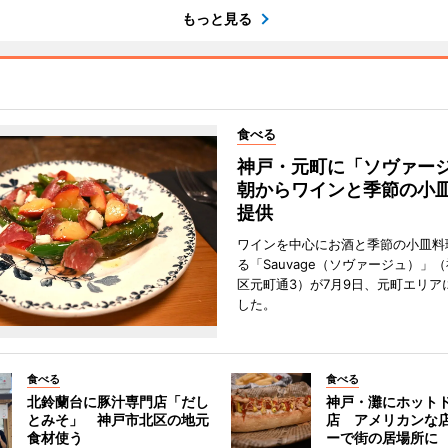
もっと見る
食べる
神戸・元町に「ソヴァ
朝からワインと季節の小
提供
ワインを中心にお酒と季節の小皿料
る「Sauvage（ソヴァージュ）」
区元町通3）が7月9日、元町エリア
した。
食べる
食べる
北鈴蘭台に豚汁専門店「だし
神戸・灘にホット
とみそ」 神戸市北区の地元
店 アメリカンな
食材使う
ーで街の居場所に