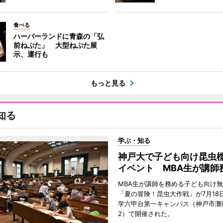
食べる
ハーバーランドに青森の「弘
前ねぷた」 大型ねぷた展
示、運行も
もっと見る
知る
学ぶ・知る
神戸大で子ども向け昆虫
イベント MBA生が講師
MBA生が講師を務める子ども向け
「夏の冒険！昆虫大作戦」が7月18
学六甲台第一キャンパス（神戸市灘
2）で開催された。