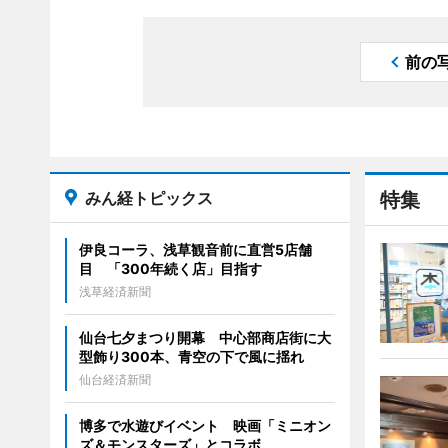
前の
みん経トピックス
特集
伊良コーラ、浅草観音前に直営5店舗
目 「300年続く店」目指す
浅草経済新聞
仙台七夕まつり開幕 中心部商店街に大
型飾り300本、青空の下で風に揺れ
仙台経済新聞
博多で水遊びイベント 映画「ミニオン
ズ＆モンスターズ」とコラボ