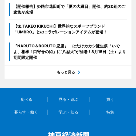
【開催報告】姫路市花田町で「夏の大縁日」開催、約30組のご
家族が来場
【tk.TAKEO KIKUCHI】世界的なスポーツブランド
「UMBRO」とのコラボレーションアイテムが登場！
『NARUTO＆BORUTO 忍里』 はたけカカシ誕生祭「いで
よ、相棒！口寄せの術」に“八忍犬”が登場！8月15日（土）より
期間限定開催
もっと見る
食べる
見る・遊ぶ
買う
暮らす・働く
学ぶ・知る
特集