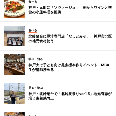
食べる
神戸・元町に「ソヴァージュ」 朝からワインと季
節の小皿料理を提供
食べる
北鈴蘭台に豚汁専門店「だしとみそ」 神戸市北区
の地元食材使う
学ぶ・知る
神戸大で子ども向け昆虫標本作りイベント MBA
生が講師務める
見る・遊ぶ
神戸・北鈴蘭台で「北鈴夏祭りver1.5」地元有志が
増え密着感向上