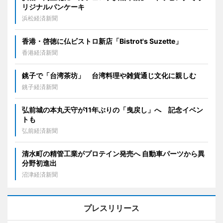
リジナルパンケーキ
浜松経済新聞
香港・啓徳に仏ビストロ新店「Bistrot's Suzette」
香港経済新聞
銚子で「台湾茶坊」 台湾料理や雑貨通じ文化に親しむ
銚子経済新聞
弘前城の本丸天守が11年ぶりの「曳戻し」へ 記念イベン
トも
弘前経済新聞
清水町の精管工業がプロテイン発売へ 自動車パーツから異
分野初進出
沼津経済新聞
プレスリリース