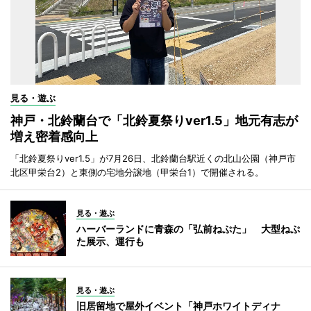
見る・遊ぶ
神戸・北鈴蘭台で「北鈴夏祭りver1.5」地元有志が
増え密着感向上
「北鈴夏祭りver1.5」が7月26日、北鈴蘭台駅近くの北山公園（神戸市
北区甲栄台2）と東側の宅地分譲地（甲栄台1）で開催される。
見る・遊ぶ
ハーバーランドに青森の「弘前ねぷた」 大型ねぷ
た展示、運行も
見る・遊ぶ
旧居留地で屋外イベント「神戸ホワイトディナ