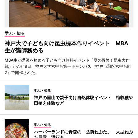
学ぶ・知る
神戸大で子ども向け昆虫標本作りイベント MBA
生が講師務める
MBA生が講師を務める子ども向け無料イベント「夏の冒険！昆虫大作
戦」が7月18日、神戸大学六甲台第一キャンパス（神戸市灘区六甲台町
2）で開催された。
学ぶ・知る
神戸の里山で親子向け自然体験イベント 梅収穫や
田植え体験など
学ぶ・知る
ハーバーランドに青森の「弘前ねぷた」 大型ねぷ
た展示、運行も