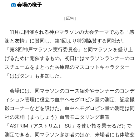
会場の様子
［広告］
11月に開催される神戸マラソンの大会テーマである「感
謝と友情」に賛同し、第1回より特別協賛する同社が、
「第3回神戸マラソン実行委員会」と同マラソンを盛り上
げるために開催するもの。初日にはマラソンランナーのコ
スチュームをまとった兵庫県のマスコットキャラクター
「はばタン」も参加した。
会場には、同マラソンのコース紹介やランナーのコンデ
ィション管理に役立つ血中ヘモグロビン量の測定、記念撮
影コーナーなどを設けた。血中ヘモグロビン量の測定は同
社の末梢（まっしょう）血管モニタリング装置
「ASTRIM（アストリム） SU」を使い指を乗せるだけで
測定できる。同マラソン参加者のほか、来場者にも体験交