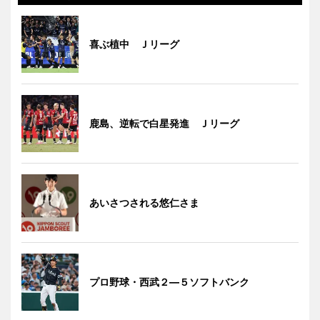
喜ぶ植中 Ｊリーグ
鹿島、逆転で白星発進 Ｊリーグ
あいさつされる悠仁さま
プロ野球・西武２―５ソフトバンク