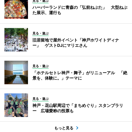
見る・遊ぶ
ハーバーランドに青森の「弘前ねぷた」 大型ねぷ
た展示、運行も
見る・遊ぶ
旧居留地で屋外イベント「神戸ホワイトディナ
ー」 ゲストDJにマリエさん
見る・遊ぶ
「ホテルセトレ神戸・舞子」がリニューアル 「絶
景を、体験に。」テーマに
見る・遊ぶ
神戸・花山駅周辺で「まちめぐり」スタンプラリ
ー 広場愛称の投票も
もっと見る