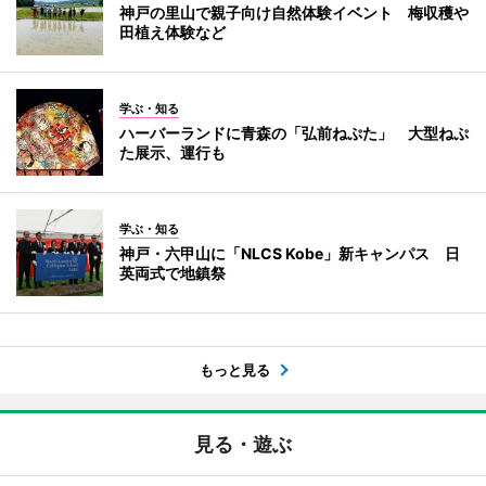
神戸の里山で親子向け自然体験イベント 梅収穫や
田植え体験など
学ぶ・知る
ハーバーランドに青森の「弘前ねぷた」 大型ねぷ
た展示、運行も
学ぶ・知る
神戸・六甲山に「NLCS Kobe」新キャンパス 日
英両式で地鎮祭
もっと見る
見る・遊ぶ