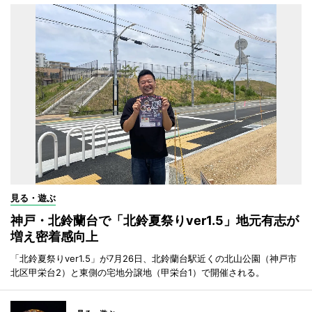
見る・遊ぶ
神戸・北鈴蘭台で「北鈴夏祭りver1.5」地元有志が
増え密着感向上
「北鈴夏祭りver1.5」が7月26日、北鈴蘭台駅近くの北山公園（神戸市
北区甲栄台2）と東側の宅地分譲地（甲栄台1）で開催される。